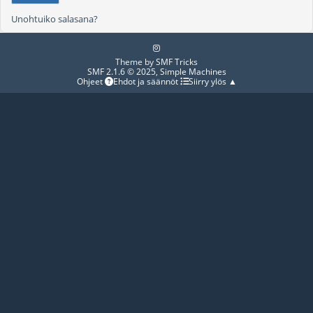
Unohtuiko salasana?
Theme by
SMF Tricks
SMF 2.1.6 © 2025
,
Simple Machines
Ohjeet
Ehdot ja säännöt
Siirry ylös ▲