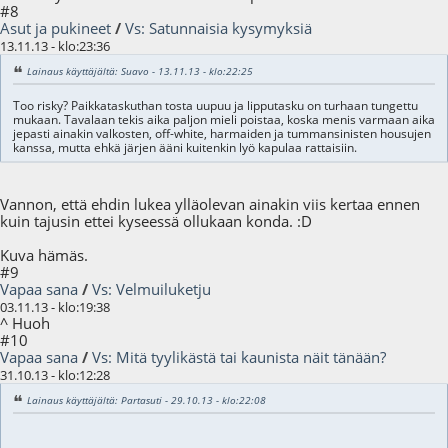
#8
Asut ja pukineet
/
Vs: Satunnaisia kysymyksiä
13.11.13 - klo:23:36
Lainaus käyttäjältä: Suavo - 13.11.13 - klo:22:25
Too risky? Paikkataskuthan tosta uupuu ja lipputasku on turhaan tungettu
mukaan. Tavalaan tekis aika paljon mieli poistaa, koska menis varmaan aika
jepasti ainakin valkosten, off-white, harmaiden ja tummansinisten housujen
kanssa, mutta ehkä järjen ääni kuitenkin lyö kapulaa rattaisiin.
Vannon, että ehdin lukea ylläolevan ainakin viis kertaa ennen
kuin tajusin ettei kyseessä ollukaan konda. :D
Kuva hämäs.
#9
Vapaa sana
/
Vs: Velmuiluketju
03.11.13 - klo:19:38
^ Huoh
#10
Vapaa sana
/
Vs: Mitä tyylikästä tai kaunista näit tänään?
31.10.13 - klo:12:28
Lainaus käyttäjältä: Partasuti - 29.10.13 - klo:22:08