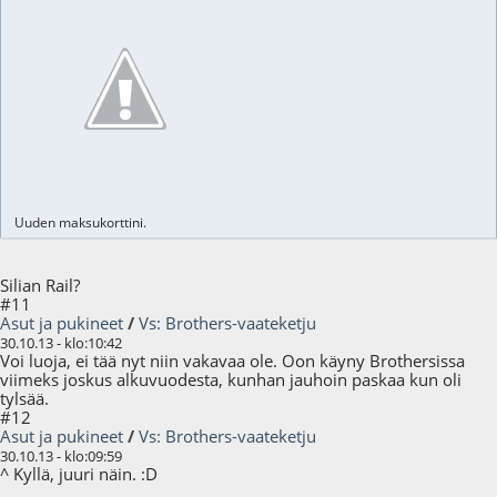
Uuden maksukorttini.
Silian Rail?
#11
Asut ja pukineet
/
Vs: Brothers-vaateketju
30.10.13 - klo:10:42
Voi luoja, ei tää nyt niin vakavaa ole. Oon käyny Brothersissa
viimeks joskus alkuvuodesta, kunhan jauhoin paskaa kun oli
tylsää.
#12
Asut ja pukineet
/
Vs: Brothers-vaateketju
30.10.13 - klo:09:59
^ Kyllä, juuri näin. :D