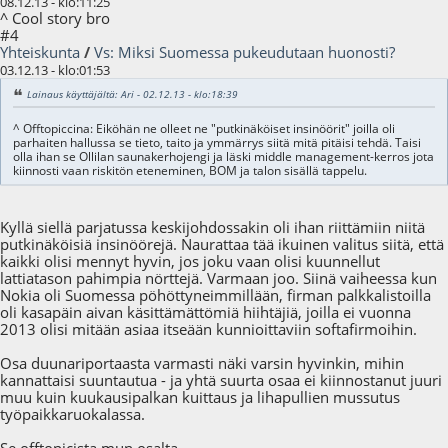
08.12.13 - klo:11:25
^ Cool story bro
#4
Yhteiskunta
/
Vs: Miksi Suomessa pukeudutaan huonosti?
03.12.13 - klo:01:53
Lainaus käyttäjältä: Ari - 02.12.13 - klo:18:39
^ Offtopiccina: Eiköhän ne olleet ne "putkinäköiset insinöörit" joilla oli
parhaiten hallussa se tieto, taito ja ymmärrys siitä mitä pitäisi tehdä. Taisi
olla ihan se Ollilan saunakerhojengi ja läski middle management-kerros jota
kiinnosti vaan riskitön eteneminen, BOM ja talon sisällä tappelu.
Kyllä siellä parjatussa keskijohdossakin oli ihan riittämiin niitä
putkinäköisiä insinöörejä. Naurattaa tää ikuinen valitus siitä, että
kaikki olisi mennyt hyvin, jos joku vaan olisi kuunnellut
lattiatason pahimpia nörttejä. Varmaan joo. Siinä vaiheessa kun
Nokia oli Suomessa pöhöttyneimmillään, firman palkkalistoilla
oli kasapäin aivan käsittämättömiä hiihtäjiä, joilla ei vuonna
2013 olisi mitään asiaa itseään kunnioittaviin softafirmoihin.
Osa duunariportaasta varmasti näki varsin hyvinkin, mihin
kannattaisi suuntautua - ja yhtä suurta osaa ei kiinnostanut juuri
muu kuin kuukausipalkan kuittaus ja lihapullien mussutus
työpaikkaruokalassa.