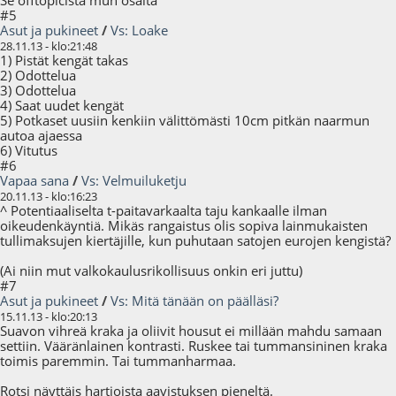
Se offtopicista mun osalta
#5
Asut ja pukineet
/
Vs: Loake
28.11.13 - klo:21:48
1) Pistät kengät takas
2) Odottelua
3) Odottelua
4) Saat uudet kengät
5) Potkaset uusiin kenkiin välittömästi 10cm pitkän naarmun
autoa ajaessa
6) Vitutus
#6
Vapaa sana
/
Vs: Velmuiluketju
20.11.13 - klo:16:23
^ Potentiaaliselta t-paitavarkaalta taju kankaalle ilman
oikeudenkäyntiä. Mikäs rangaistus olis sopiva lainmukaisten
tullimaksujen kiertäjille, kun puhutaan satojen eurojen kengistä?
(Ai niin mut valkokaulusrikollisuus onkin eri juttu)
#7
Asut ja pukineet
/
Vs: Mitä tänään on päälläsi?
15.11.13 - klo:20:13
Suavon vihreä kraka ja oliivit housut ei millään mahdu samaan
settiin. Vääränlainen kontrasti. Ruskee tai tummansininen kraka
toimis paremmin. Tai tummanharmaa.
Rotsi näyttäis hartioista aavistuksen pieneltä.