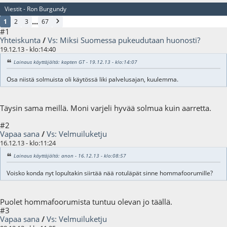
Viestit - Ron Burgundy
...
1
2
3
67
#1
Yhteiskunta
/
Vs: Miksi Suomessa pukeudutaan huonosti?
19.12.13 - klo:14:40
Lainaus käyttäjältä: kapten GT - 19.12.13 - klo:14:07
Osa niistä solmuista oli käytössä liki palvelusajan, kuulemma.
Täysin sama meillä. Moni varjeli hyvää solmua kuin aarretta.
#2
Vapaa sana
/
Vs: Velmuiluketju
16.12.13 - klo:11:24
Lainaus käyttäjältä: anon - 16.12.13 - klo:08:57
Voisko konda nyt lopultakin siirtää nää rotuläpät sinne hommafoorumille?
Puolet hommafoorumista tuntuu olevan jo täällä.
#3
Vapaa sana
/
Vs: Velmuiluketju