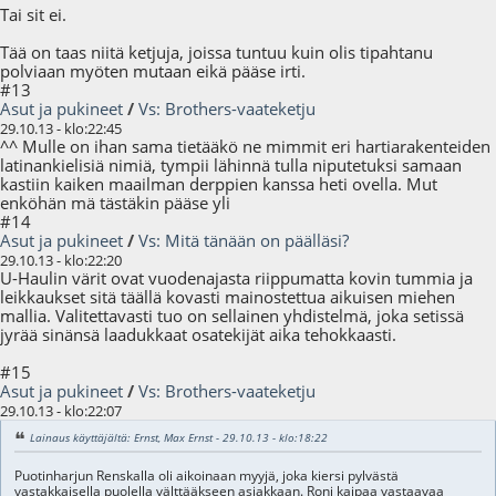
Tai sit ei.
Tää on taas niitä ketjuja, joissa tuntuu kuin olis tipahtanu
polviaan myöten mutaan eikä pääse irti.
#13
Asut ja pukineet
/
Vs: Brothers-vaateketju
29.10.13 - klo:22:45
^^ Mulle on ihan sama tietääkö ne mimmit eri hartiarakenteiden
latinankielisiä nimiä, tympii lähinnä tulla niputetuksi samaan
kastiin kaiken maailman derppien kanssa heti ovella. Mut
enköhän mä tästäkin pääse yli
#14
Asut ja pukineet
/
Vs: Mitä tänään on päälläsi?
29.10.13 - klo:22:20
U-Haulin värit ovat vuodenajasta riippumatta kovin tummia ja
leikkaukset sitä täällä kovasti mainostettua aikuisen miehen
mallia. Valitettavasti tuo on sellainen yhdistelmä, joka setissä
jyrää sinänsä laadukkaat osatekijät aika tehokkaasti.
#15
Asut ja pukineet
/
Vs: Brothers-vaateketju
29.10.13 - klo:22:07
Lainaus käyttäjältä: Ernst, Max Ernst - 29.10.13 - klo:18:22
Puotinharjun Renskalla oli aikoinaan myyjä, joka kiersi pylvästä
vastakkaisella puolella välttääkseen asiakkaan. Roni kaipaa vastaavaa