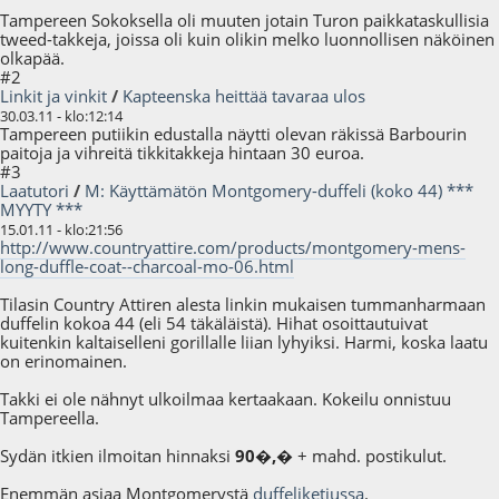
Tampereen Sokoksella oli muuten jotain Turon paikkataskullisia
tweed-takkeja, joissa oli kuin olikin melko luonnollisen näköinen
olkapää.
#2
Linkit ja vinkit
/
Kapteenska heittää tavaraa ulos
30.03.11 - klo:12:14
Tampereen putiikin edustalla näytti olevan räkissä Barbourin
paitoja ja vihreitä tikkitakkeja hintaan 30 euroa.
#3
Laatutori
/
M: Käyttämätön Montgomery-duffeli (koko 44) ***
MYYTY ***
15.01.11 - klo:21:56
http://www.countryattire.com/products/montgomery-mens-
long-duffle-coat--charcoal-mo-06.html
Tilasin Country Attiren alesta linkin mukaisen tummanharmaan
duffelin kokoa 44 (eli 54 täkäläistä). Hihat osoittautuivat
kuitenkin kaltaiselleni gorillalle liian lyhyiksi. Harmi, koska laatu
on erinomainen.
Takki ei ole nähnyt ulkoilmaa kertaakaan. Kokeilu onnistuu
Tampereella.
Sydän itkien ilmoitan hinnaksi
90�,�
+ mahd. postikulut.
Enemmän asiaa Montgomerystä
duffeliketjussa
.