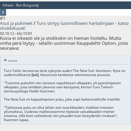
Aiheet - Ron Burgundy
1
#1
Asut ja pukineet
/
Turo siirtyy luonnolliseen hartialinjaan - katso
shokkikuvat!
02.10.12 - klo:15:01
Kuvia ei oikeasti ole ja otsikkokin on hieman liioiteltu. Mutta
vinha perä löytyy - selailin uusimman Kauppalehti Option, josta
seuraava:
Lainaa
Turo Tailor lanseeraa tänä syksynä uuden The New Suit -käsitteen. Kyse on
uudenmallisesta
[
sic
]
, klassisista kankaista valmistetusta puvusta.
"Tuomme pukuihin niin sanotun napolilaisen olkapään, eli pyörelinjaisen
olkapään, joita tehdään yleensä vain käsityönä, kertoo Turo Tailorin
toimitusjohtaja Heikki Vuorinen.
The New Suit on kapealinjainen puku, joka sopii kaikenmallisille miehille.
"Tyköistuva puku on ollut tähän asti nuorekkaiden, hoikkien miesten
yksinoikeus. Uudesta mallistostamme löytävät vatsakkaatkin miehet
omansa, sillä koot vaihtelevat niin pituuden kuin leveydenkin mukaan",
Vuorinen lupaa.