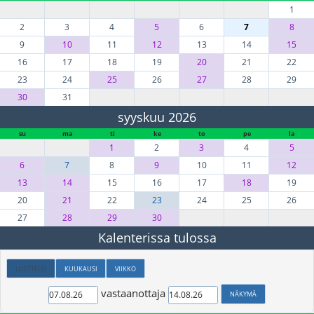
1
2
3
4
5
6
7
8
9
10
11
12
13
14
15
16
17
18
19
20
21
22
23
24
25
26
27
28
29
30
31
syyskuu 2026
su
ma
ti
ke
to
pe
la
1
2
3
4
5
6
7
8
9
10
11
12
13
14
15
16
17
18
19
20
21
22
23
24
25
26
27
28
29
30
Kalenterissa tulossa
LUETTELO
KUUKAUSI
VIIKKO
vastaanottaja