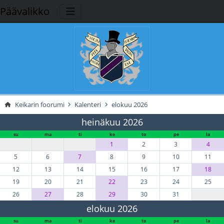
Päävalikko
Keikarin foorumi
Kalenteri
elokuu 2026
heinäkuu 2026
su
ma
ti
ke
to
pe
la
1
2
3
4
5
6
7
8
9
10
11
12
13
14
15
16
17
18
19
20
21
22
23
24
25
26
27
28
29
30
31
elokuu 2026
su
ma
ti
ke
to
pe
la