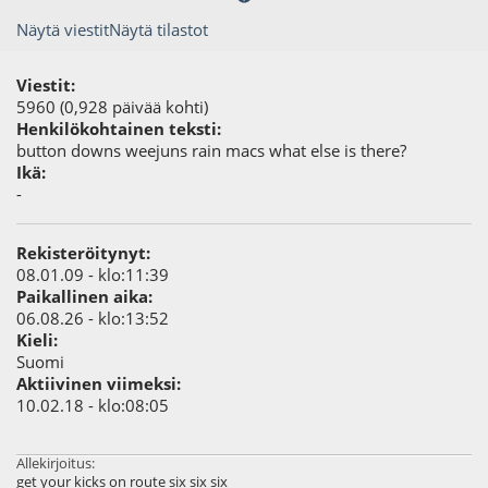
Näytä viestit
Näytä tilastot
Viestit:
5960 (0,928 päivää kohti)
Henkilökohtainen teksti:
button downs weejuns rain macs what else is there?
Ikä:
-
Rekisteröitynyt:
08.01.09 - klo:11:39
Paikallinen aika:
06.08.26 - klo:13:52
Kieli:
Suomi
Aktiivinen viimeksi:
10.02.18 - klo:08:05
Allekirjoitus:
get your kicks on route six six six