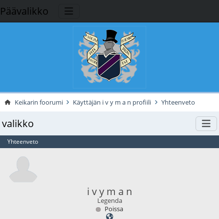
Päävalikko
Keikarin foorumi
Käyttäjän i v y m a n profiili
Yhteenveto
valikko
Yhteenveto
i v y m a n
Legenda
Poissa