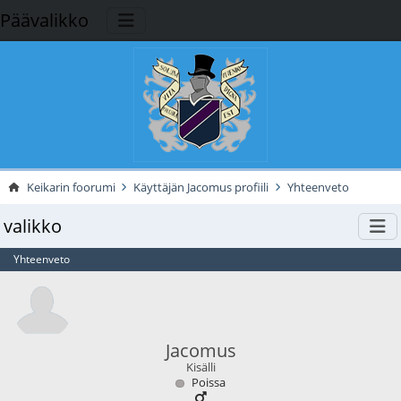
Päävalikko
Keikarin foorumi
Käyttäjän Jacomus profiili
Yhteenveto
valikko
Yhteenveto
Jacomus
Kisälli
Poissa