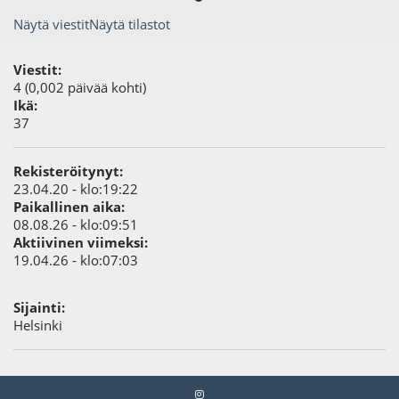
Näytä viestit
Näytä tilastot
Viestit:
4 (0,002 päivää kohti)
Ikä:
37
Rekisteröitynyt:
23.04.20 - klo:19:22
Paikallinen aika:
08.08.26 - klo:09:51
Aktiivinen viimeksi:
19.04.26 - klo:07:03
Sijainti:
Helsinki