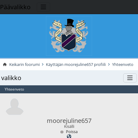
Päävalikko
Keikarin foorumi
Käyttäjän moorejuline657 profiili
Yhteenveto
valikko
Yhteenveto
moorejuline657
Kisälli
Poissa