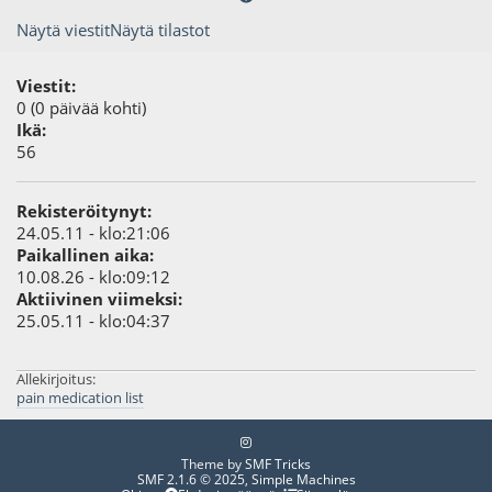
Näytä viestit
Näytä tilastot
Viestit:
0 (0 päivää kohti)
Ikä:
56
Rekisteröitynyt:
24.05.11 - klo:21:06
Paikallinen aika:
10.08.26 - klo:09:12
Aktiivinen viimeksi:
25.05.11 - klo:04:37
Allekirjoitus:
pain medication list
Theme by
SMF Tricks
SMF 2.1.6 © 2025
,
Simple Machines