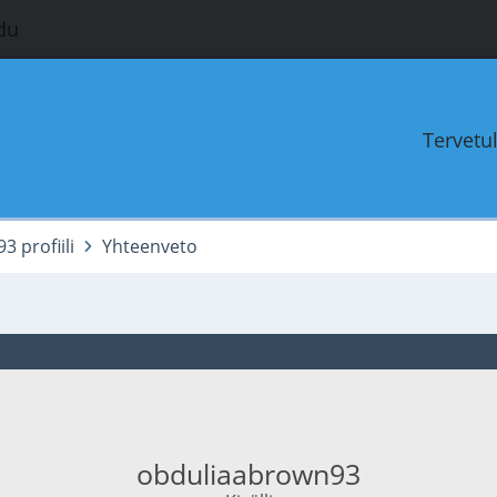
du
Tervetu
 profiili
Yhteenveto
obduliaabrown93