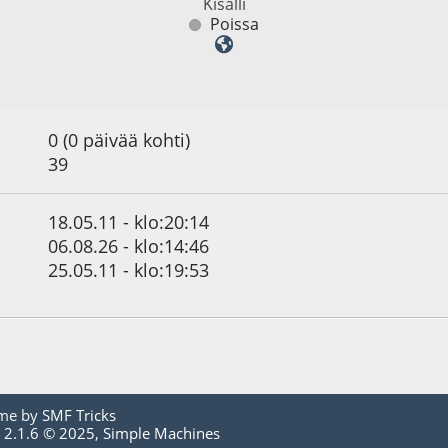
Kisälli
Poissa
0 (0 päivää kohti)
39
18.05.11 - klo:20:14
06.08.26 - klo:14:46
25.05.11 - klo:19:53
me by
SMF Tricks
 2.1.6 © 2025
,
Simple Machines