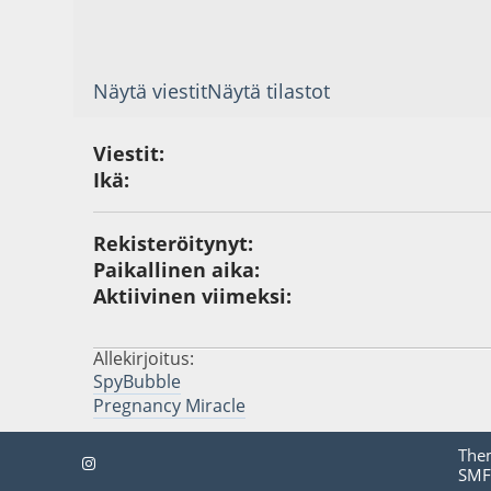
Näytä viestit
Näytä tilastot
Viestit:
Ikä:
Rekisteröitynyt:
Paikallinen aika:
Aktiivinen viimeksi:
Allekirjoitus:
SpyBubble
Pregnancy Miracle
The
SMF