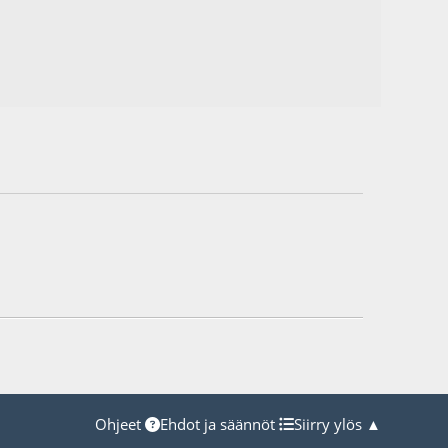
Ohjeet
Ehdot ja säännöt
Siirry ylös ▲