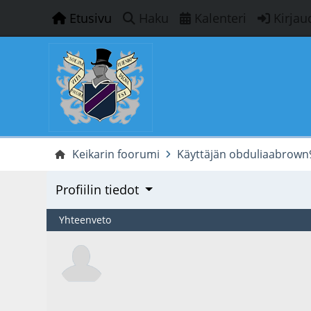
Etusivu
Haku
Kalenteri
Kirjau
Keikarin foorumi
Käyttäjän obduliaabrown93
Profiilin tiedot
Yhteenveto