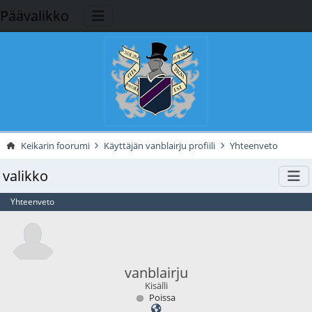
Päävalikko
Keikarin foorumi
Käyttäjän vanblairju profiili
Yhteenveto
valikko
Yhteenveto
vanblairju
Kisälli
Poissa