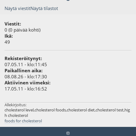
Näytä viestit
Näytä tilastot
Viestit:
0 (0 päivää kohti)
Ikä:
49
Rekisteröitynyt:
07.05.11 - klo:11:45
Paikallinen aika:
08.08.26 - klo:17:30
Aktiivinen viimeksi:
17.05.11 - klo:16:52
Allekirjoitus:
cholesterol level,cholesterol foods,cholesterol diet,cholesterol test,hig
h cholesterol
foods for cholesterol