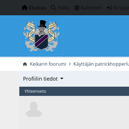
Etusivu
Haku
Kalenteri
Kirjau
Keikarin foorumi
Käyttäjän patrickhopperlu 
Profiilin tiedot
Yhteenveto