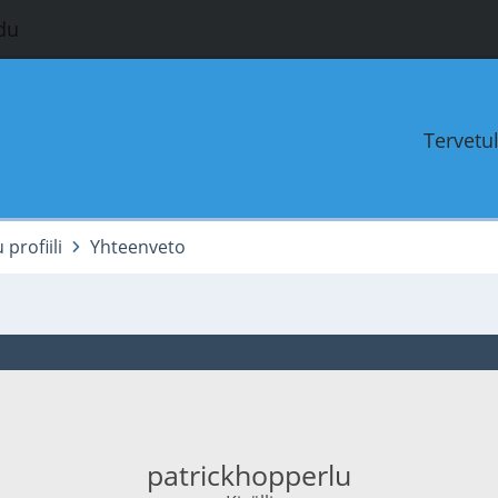
du
Tervetu
profiili
Yhteenveto
patrickhopperlu