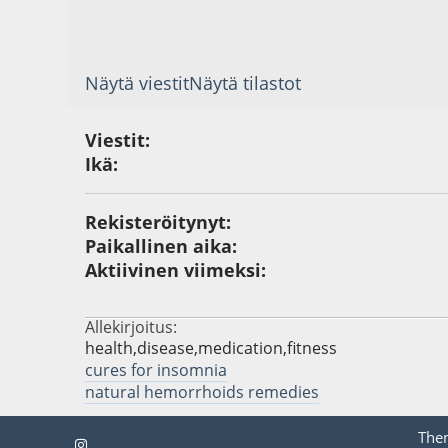
Näytä viestit
Näytä tilastot
Viestit:
Ikä:
Rekisteröitynyt:
Paikallinen aika:
Aktiivinen viimeksi:
Allekirjoitus:
health,disease,medication,fitness
cures for insomnia
natural hemorrhoids remedies
The