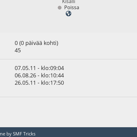
Kisälli
Poissa
0 (0 päivää kohti)
45
07.05.11 - klo:09:04
06.08.26 - klo:10:44
26.05.11 - klo:17:50
me by
SMF Tricks