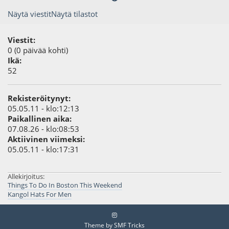
Näytä viestit
Näytä tilastot
Viestit:
0 (0 päivää kohti)
Ikä:
52
Rekisteröitynyt:
05.05.11 - klo:12:13
Paikallinen aika:
07.08.26 - klo:08:53
Aktiivinen viimeksi:
05.05.11 - klo:17:31
Allekirjoitus:
Things To Do In Boston This Weekend
Kangol Hats For Men
Theme by
SMF Tricks