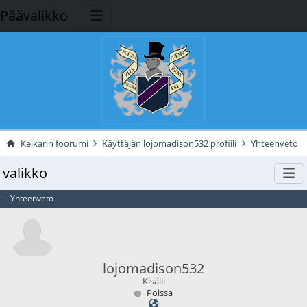
Päävalikko
Keikarin foorumi
Käyttäjän lojomadison532 profiili
Yhteenveto
valikko
Yhteenveto
lojomadison532
Kisälli
Poissa