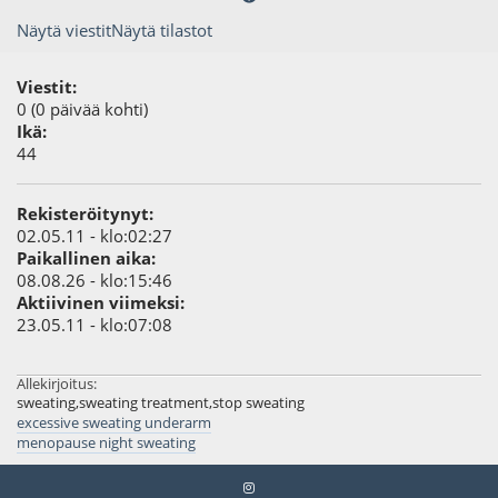
Näytä viestit
Näytä tilastot
Viestit:
0 (0 päivää kohti)
Ikä:
44
Rekisteröitynyt:
02.05.11 - klo:02:27
Paikallinen aika:
08.08.26 - klo:15:46
Aktiivinen viimeksi:
23.05.11 - klo:07:08
Allekirjoitus:
sweating,sweating treatment,stop sweating
excessive sweating underarm
menopause night sweating