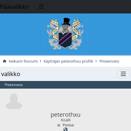
Päävalikko
Keikarin foorumi
Käyttäjän peterothxu profiili
Yhteenveto
valikko
Yhteenveto
peterothxu
Kisälli
Poissa