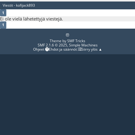
Viestit - kofijack893
1
Ei ole vielä lähetettyjä viestejä.
1
Theme by
SMF Tricks
SMF 2.1.6 © 2025
,
Simple Machines
Ohjeet
Ehdot ja säännöt
Siirry ylös ▲