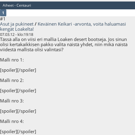
Aiheet - Centauri
1
#1
Asut ja pukineet
/
Keväinen Keikari -arvonta, voita haluamasi
kengät Loakelta!
07.03.12 - klo:19:18
Tässä alla on viisi eri mallia Loaken desert bootseja. Jos sinun
olisi kertakaikkisen pakko valita näistä yhdet, niin mikä näistä
viidestä mallista olisi valintasi?
Malli nro 1:
[spoiler]
[/spoiler]
Malli nro 2:
[spoiler]
[/spoiler]
Malli nro 3:
[spoiler]
[/spoiler]
Malli nro 4:
[spoiler]
[/spoiler]