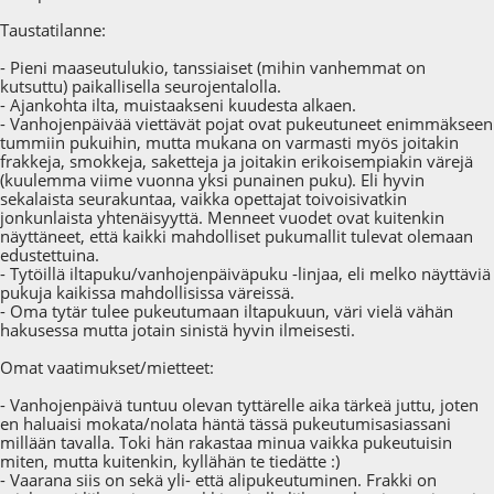
Taustatilanne:
- Pieni maaseutulukio, tanssiaiset (mihin vanhemmat on
kutsuttu) paikallisella seurojentalolla.
- Ajankohta ilta, muistaakseni kuudesta alkaen.
- Vanhojenpäivää viettävät pojat ovat pukeutuneet enimmäkseen
tummiin pukuihin, mutta mukana on varmasti myös joitakin
frakkeja, smokkeja, saketteja ja joitakin erikoisempiakin värejä
(kuulemma viime vuonna yksi punainen puku). Eli hyvin
sekalaista seurakuntaa, vaikka opettajat toivoisivatkin
jonkunlaista yhtenäisyyttä. Menneet vuodet ovat kuitenkin
näyttäneet, että kaikki mahdolliset pukumallit tulevat olemaan
edustettuina.
- Tytöillä iltapuku/vanhojenpäiväpuku -linjaa, eli melko näyttäviä
pukuja kaikissa mahdollisissa väreissä.
- Oma tytär tulee pukeutumaan iltapukuun, väri vielä vähän
hakusessa mutta jotain sinistä hyvin ilmeisesti.
Omat vaatimukset/mietteet:
- Vanhojenpäivä tuntuu olevan tyttärelle aika tärkeä juttu, joten
en haluaisi mokata/nolata häntä tässä pukeutumisasiassani
millään tavalla. Toki hän rakastaa minua vaikka pukeutuisin
miten, mutta kuitenkin, kyllähän te tiedätte :)
- Vaarana siis on sekä yli- että alipukeutuminen. Frakki on