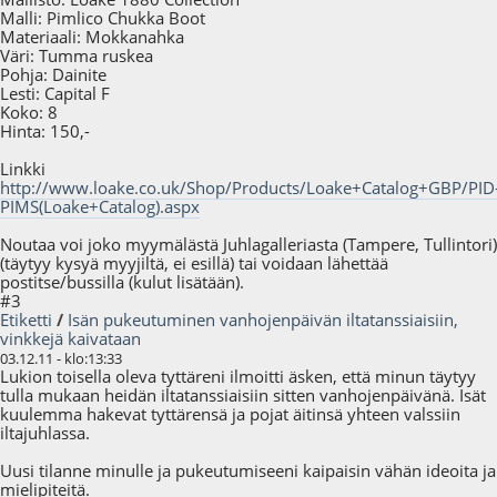
Malli: Pimlico Chukka Boot
Materiaali: Mokkanahka
Väri: Tumma ruskea
Pohja: Dainite
Lesti: Capital F
Koko: 8
Hinta: 150,-
Linkki
http://www.loake.co.uk/Shop/Products/Loake+Catalog+GBP/PID
PIMS(Loake+Catalog).aspx
Noutaa voi joko myymälästä Juhlagalleriasta (Tampere, Tullintori)
(täytyy kysyä myyjiltä, ei esillä) tai voidaan lähettää
postitse/bussilla (kulut lisätään).
#3
Etiketti
/
Isän pukeutuminen vanhojenpäivän iltatanssiaisiin,
vinkkejä kaivataan
03.12.11 - klo:13:33
Lukion toisella oleva tyttäreni ilmoitti äsken, että minun täytyy
tulla mukaan heidän iltatanssiaisiin sitten vanhojenpäivänä. Isät
kuulemma hakevat tyttärensä ja pojat äitinsä yhteen valssiin
iltajuhlassa.
Uusi tilanne minulle ja pukeutumiseeni kaipaisin vähän ideoita ja
mielipiteitä.