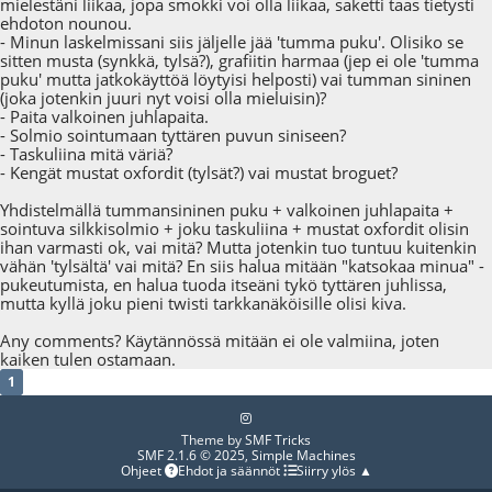
mielestäni liikaa, jopa smokki voi olla liikaa, saketti taas tietysti
ehdoton nounou.
- Minun laskelmissani siis jäljelle jää 'tumma puku'. Olisiko se
sitten musta (synkkä, tylsä?), grafiitin harmaa (jep ei ole 'tumma
puku' mutta jatkokäyttöä löytyisi helposti) vai tumman sininen
(joka jotenkin juuri nyt voisi olla mieluisin)?
- Paita valkoinen juhlapaita.
- Solmio sointumaan tyttären puvun siniseen?
- Taskuliina mitä väriä?
- Kengät mustat oxfordit (tylsät?) vai mustat broguet?
Yhdistelmällä tummansininen puku + valkoinen juhlapaita +
sointuva silkkisolmio + joku taskuliina + mustat oxfordit olisin
ihan varmasti ok, vai mitä? Mutta jotenkin tuo tuntuu kuitenkin
vähän 'tylsältä' vai mitä? En siis halua mitään "katsokaa minua" -
pukeutumista, en halua tuoda itseäni tykö tyttären juhlissa,
mutta kyllä joku pieni twisti tarkkanäköisille olisi kiva.
Any comments? Käytännössä mitään ei ole valmiina, joten
kaiken tulen ostamaan.
1
Theme by
SMF Tricks
SMF 2.1.6 © 2025
,
Simple Machines
Ohjeet
Ehdot ja säännöt
Siirry ylös ▲