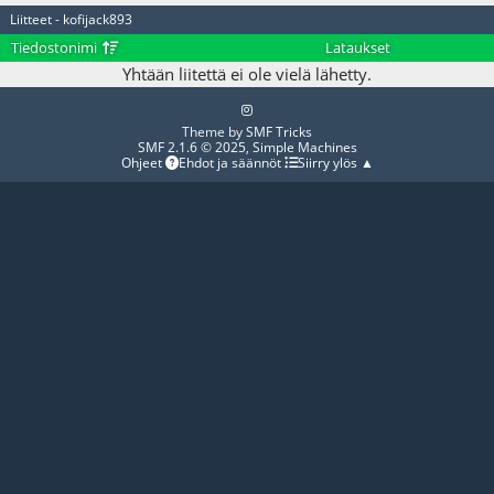
Liitteet - kofijack893
Tiedostonimi
Lataukset
Yhtään liitettä ei ole vielä lähetty.
Theme by
SMF Tricks
SMF 2.1.6 © 2025
,
Simple Machines
Ohjeet
Ehdot ja säännöt
Siirry ylös ▲