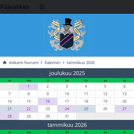
Päävalikko
Keikarin foorumi
Kalenteri
tammikuu 2026
joulukuu 2025
su
ma
ti
ke
to
pe
la
1
2
3
4
5
6
7
8
9
10
11
12
13
14
15
16
17
18
19
20
21
22
23
24
25
26
27
28
29
30
31
tammikuu 2026
su
ma
ti
ke
to
pe
la