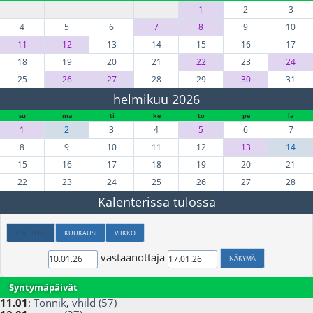
1
2
3
4
5
6
7
8
9
10
11
12
13
14
15
16
17
18
19
20
21
22
23
24
25
26
27
28
29
30
31
helmikuu 2026
su
ma
ti
ke
to
pe
la
1
2
3
4
5
6
7
8
9
10
11
12
13
14
15
16
17
18
19
20
21
22
23
24
25
26
27
28
Kalenterissa tulossa
LUETTELO
KUUKAUSI
VIIKKO
vastaanottaja
Syntymäpäivät
11.01
:
Tonnik
,
vhild (57)