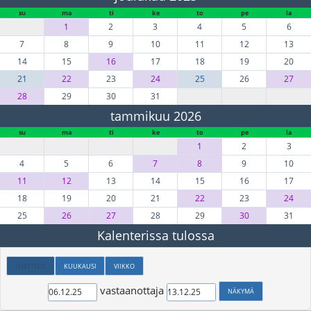
su
ma
ti
ke
to
pe
la
1
2
3
4
5
6
7
8
9
10
11
12
13
14
15
16
17
18
19
20
21
22
23
24
25
26
27
28
29
30
31
tammikuu 2026
su
ma
ti
ke
to
pe
la
1
2
3
4
5
6
7
8
9
10
11
12
13
14
15
16
17
18
19
20
21
22
23
24
25
26
27
28
29
30
31
Kalenterissa tulossa
LUETTELO
KUUKAUSI
VIIKKO
vastaanottaja