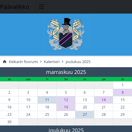
Päävalikko
Keikarin foorumi
Kalenteri
joulukuu 2025
marraskuu 2025
su
ma
ti
ke
to
pe
la
1
2
3
4
5
6
7
8
9
10
11
12
13
14
15
16
17
18
19
20
21
22
23
24
25
26
27
28
29
30
joulukuu 2025