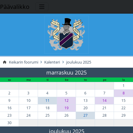
Päävalikko
Keikarin foorumi
Kalenteri
joulukuu 2025
marraskuu 2025
su
ma
ti
ke
to
pe
la
1
2
3
4
5
6
7
8
9
10
11
12
13
14
15
16
17
18
19
20
21
22
23
24
25
26
27
28
29
30
joulukuu 2025