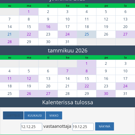
su
ma
ti
ke
to
pe
la
1
2
3
4
5
6
7
8
9
10
11
12
13
14
15
16
17
18
19
20
21
22
23
24
25
26
27
28
29
30
31
tammikuu 2026
su
ma
ti
ke
to
pe
la
1
2
3
4
5
6
7
8
9
10
11
12
13
14
15
16
17
18
19
20
21
22
23
24
25
26
27
28
29
30
31
Kalenterissa tulossa
LUETTELO
KUUKAUSI
VIIKKO
vastaanottaja