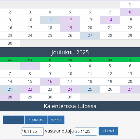
1
2
3
4
5
6
7
8
9
10
11
12
13
14
15
16
17
18
19
20
21
22
23
24
25
26
27
28
29
30
joulukuu 2025
su
ma
ti
ke
to
pe
la
1
2
3
4
5
6
7
8
9
10
11
12
13
14
15
16
17
18
19
20
21
22
23
24
25
26
27
28
29
30
31
Kalenterissa tulossa
LUETTELO
KUUKAUSI
VIIKKO
vastaanottaja