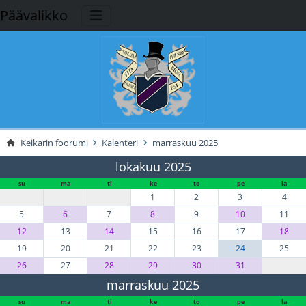
Päävalikko
Keikarin foorumi
Kalenteri
marraskuu 2025
lokakuu 2025
su
ma
ti
ke
to
pe
la
1
2
3
4
5
6
7
8
9
10
11
12
13
14
15
16
17
18
19
20
21
22
23
24
25
26
27
28
29
30
31
marraskuu 2025
su
ma
ti
ke
to
pe
la