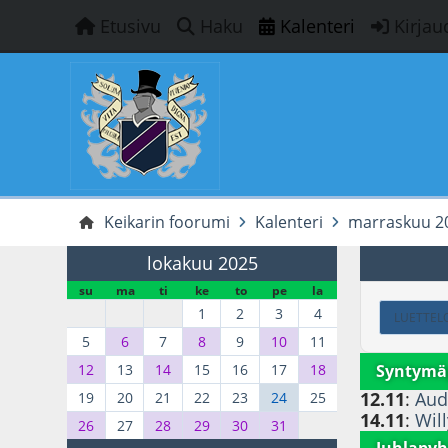
Etusivu
Haku
Kalenteri
Kirjau
Keikarin foorumi
Kalenteri
marraskuu 2
lokakuu 2025
su
ma
ti
ke
to
pe
la
1
2
3
4
LUETTEL
5
6
7
8
9
10
11
Syntymä
12
13
14
15
16
17
18
12.11
:
Aud
19
20
21
22
23
24
25
14.11
:
Will
26
27
28
29
30
31