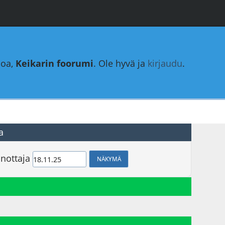
loa,
Keikarin foorumi
. Ole hyvä ja
kirjaudu
.
a
nottaja