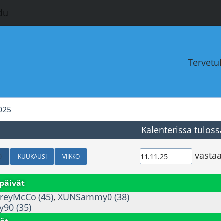
du
Tervetu
025
Kalenterissa tuloss
vastaa
O
KUUKAUSI
VIIKKO
päivät
reyMcCo (45)
,
XUNSammy0 (38)
y90 (35)