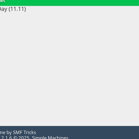
ät
ay (11.11)
me by
SMF Tricks
 2.1.6 © 2025
,
Simple Machines