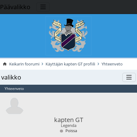
Päävalikko
Keikarin foorumi
Käyttäjän kapten GT profiili
Yhteenveto
valikko
Yhteenveto
kapten GT
Legenda
Poissa