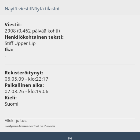
Näytä viestit
Näytä tilastot
Viestit:
2908 (0,462 päivää kohti)
Henkilökohtainen teksti:
Stiff Upper Lip
Ikä:
-
Rekisteröitynyt:
06.05.09 - klo:22:17
Paikallinen aika:
07.08.26 - klo:19:06
Kieli:
Suomi
Allekirjoitus:
Sivistyneen ihmisen kvartaali on 25 vuotta