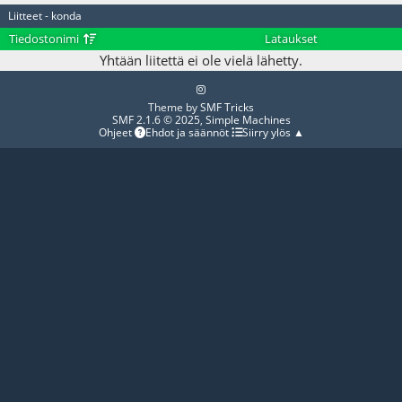
Liitteet - konda
Tiedostonimi
Lataukset
Yhtään liitettä ei ole vielä lähetty.
Theme by
SMF Tricks
SMF 2.1.6 © 2025
,
Simple Machines
Ohjeet
Ehdot ja säännöt
Siirry ylös ▲