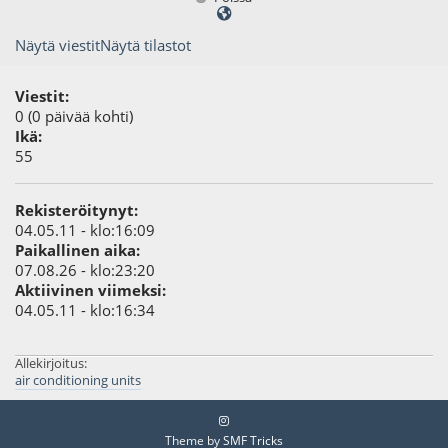
Näytä viestit
Näytä tilastot
Viestit:
0 (0 päivää kohti)
Ikä:
55
Rekisteröitynyt:
04.05.11 - klo:16:09
Paikallinen aika:
07.08.26 - klo:23:20
Aktiivinen viimeksi:
04.05.11 - klo:16:34
Allekirjoitus:
air conditioning units
Theme by
SMF Tricks