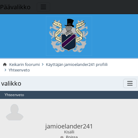
Päävalikko
Keikarin foorumi
Käyttäjän jamioelander241 profiili
Yhteenveto
valikko
Yhteenveto
jamioelander241
Kisälli
Poissa