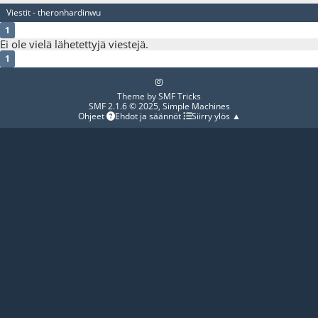
Viestit - theronhardinwu
1
Ei ole vielä lähetettyjä viestejä.
1
Theme by
SMF Tricks
SMF 2.1.6 © 2025
,
Simple Machines
Ohjeet
Ehdot ja säännöt
Siirry ylös ▲