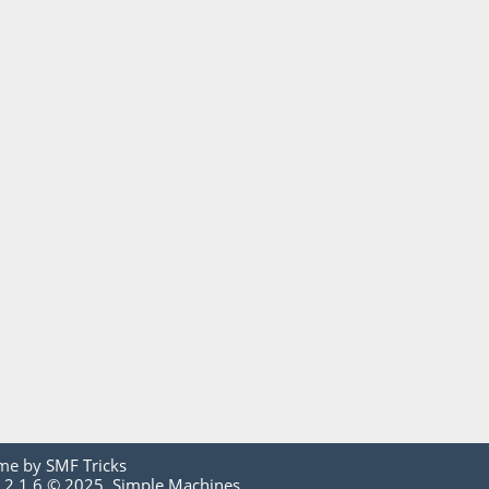
me by
SMF Tricks
 2.1.6 © 2025
,
Simple Machines