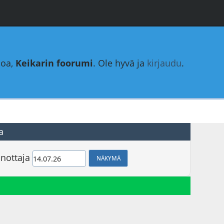
loa,
Keikarin foorumi
. Ole hyvä ja
kirjaudu
.
a
nottaja