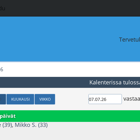
du
Tervetu
26
Kalenterissa tuloss
vastaa
O
KUUKAUSI
VIIKKO
päivät
e (39)
,
Mikko S. (33)