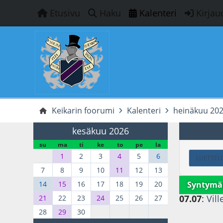
Etusivu
Haku
Kalenteri
Kirjau
Keikarin foorumi
Kalenteri
heinäkuu 20
kesäkuu 2026
su
ma
ti
ke
to
pe
la
1
2
3
4
5
6
LUETTEL
7
8
9
10
11
12
13
Syntymä
14
15
16
17
18
19
20
07.07
:
Vill
21
22
23
24
25
26
27
28
29
30