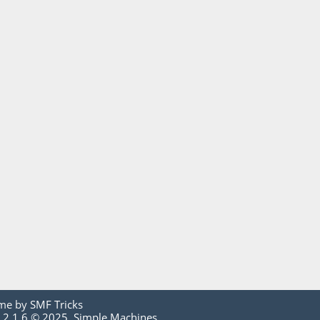
me by
SMF Tricks
 2.1.6 © 2025
,
Simple Machines