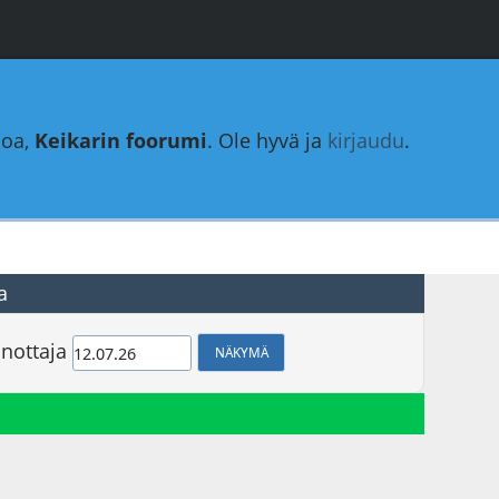
loa,
Keikarin foorumi
. Ole hyvä ja
kirjaudu
.
a
nottaja