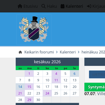
Etusivu
Haku
Kalenteri
Kirjau
Keikarin foorumi
Kalenteri
heinäkuu 20
kesäkuu 2026
su
ma
ti
ke
to
pe
la
1
2
3
4
5
6
LUETTEL
7
8
9
10
11
12
13
Syntymä
14
15
16
17
18
19
20
07.07
:
Vill
21
22
23
24
25
26
27
28
29
30