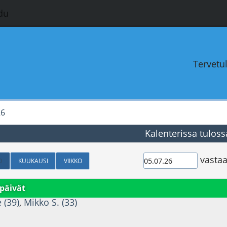
du
Tervetu
26
Kalenterissa tuloss
vastaa
O
KUUKAUSI
VIIKKO
päivät
e (39)
,
Mikko S. (33)