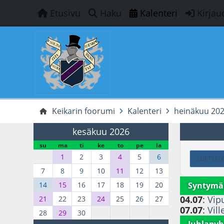
Etusivu
Haku
Kalenteri
Kirjau
Keikarin foorumi
Kalenteri
heinäkuu 20
kesäkuu 2026
su
ma
ti
ke
to
pe
la
1
2
3
4
5
6
LUETTEL
7
8
9
10
11
12
13
Syntymä
14
15
16
17
18
19
20
04.07
:
Vipu
21
22
23
24
25
26
27
07.07
:
Vill
28
29
30