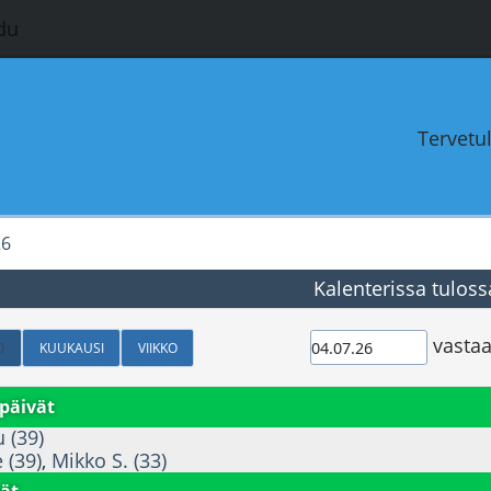
du
Tervetu
26
Kalenterissa tuloss
vastaa
O
KUUKAUSI
VIIKKO
päivät
 (39)
e (39)
,
Mikko S. (33)