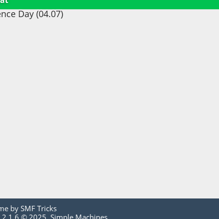
ät
nce Day (04.07)
me by
SMF Tricks
 2.1.6 © 2025
,
Simple Machines