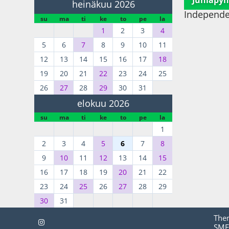
Juhlapyh
heinäkuu 2026
Independe
su
ma
ti
ke
to
pe
la
1
2
3
4
5
6
7
8
9
10
11
12
13
14
15
16
17
18
19
20
21
22
23
24
25
26
27
28
29
30
31
elokuu 2026
su
ma
ti
ke
to
pe
la
1
2
3
4
5
6
7
8
9
10
11
12
13
14
15
16
17
18
19
20
21
22
23
24
25
26
27
28
29
30
31
The
SMF