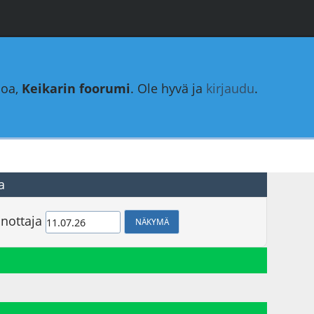
loa,
Keikarin foorumi
. Ole hyvä ja
kirjaudu
.
a
nottaja