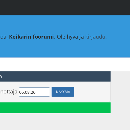
loa,
Keikarin foorumi
. Ole hyvä ja
kirjaudu
.
a
nottaja