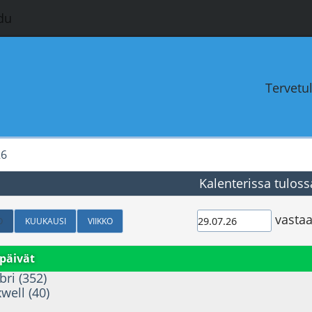
du
Tervetu
26
Kalenterissa tuloss
vastaa
O
KUUKAUSI
VIIKKO
päivät
bri (352)
well (40)