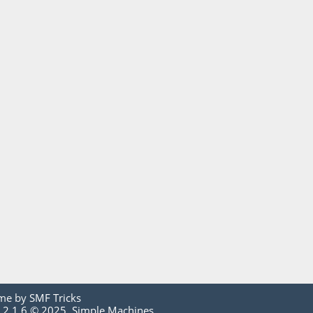
me by
SMF Tricks
 2.1.6 © 2025
,
Simple Machines