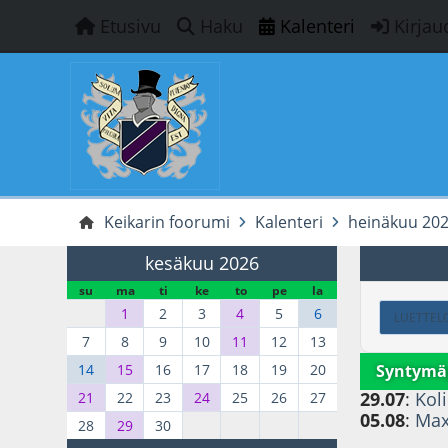
Etusivu
Haku
Kalenteri
Kirjau
Keikarin foorumi
Kalenteri
heinäkuu 20
kesäkuu 2026
su
ma
ti
ke
to
pe
la
1
2
3
4
5
6
LUETTEL
7
8
9
10
11
12
13
Syntymä
14
15
16
17
18
19
20
29.07
:
Koli
21
22
23
24
25
26
27
05.08
:
Max
28
29
30