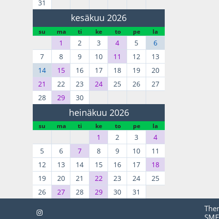
31
kesäkuu 2026
su
ma
ti
ke
to
pe
la
1
2
3
4
5
6
7
8
9
10
11
12
13
14
15
16
17
18
19
20
21
22
23
24
25
26
27
28
29
30
heinäkuu 2026
su
ma
ti
ke
to
pe
la
1
2
3
4
5
6
7
8
9
10
11
12
13
14
15
16
17
18
19
20
21
22
23
24
25
26
27
28
29
30
31
The
SMF