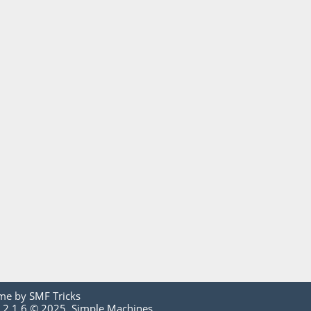
me by
SMF Tricks
 2.1.6 © 2025
,
Simple Machines