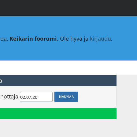
loa,
Keikarin foorumi
. Ole hyvä ja
kirjaudu
.
a
nottaja