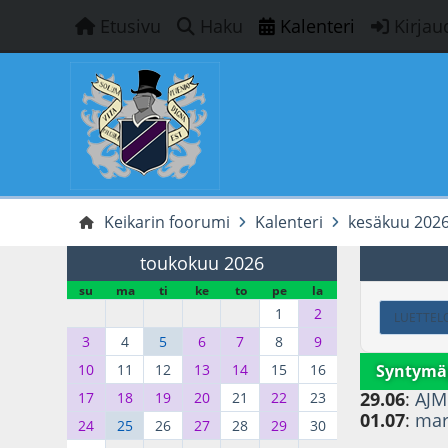
Etusivu
Haku
Kalenteri
Kirjau
Keikarin foorumi
Kalenteri
kesäkuu 202
toukokuu 2026
su
ma
ti
ke
to
pe
la
1
2
LUETTEL
3
4
5
6
7
8
9
Syntymä
10
11
12
13
14
15
16
29.06
:
AJM
17
18
19
20
21
22
23
01.07
:
mar
24
25
26
27
28
29
30