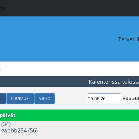
du
Tervetu
6
Kalenterissa tuloss
vastaa
O
KUUKAUSI
VIIKKO
päivät
 (34)
kwebb254 (56)