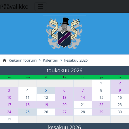
Päävalikko
Keikarin foorumi
Kalenteri
kesäkuu 2026
toukokuu 2026
su
ma
ti
ke
to
pe
la
1
2
3
4
5
6
7
8
9
10
11
12
13
14
15
16
17
18
19
20
21
22
23
24
25
26
27
28
29
30
31
kesäkuu 2026