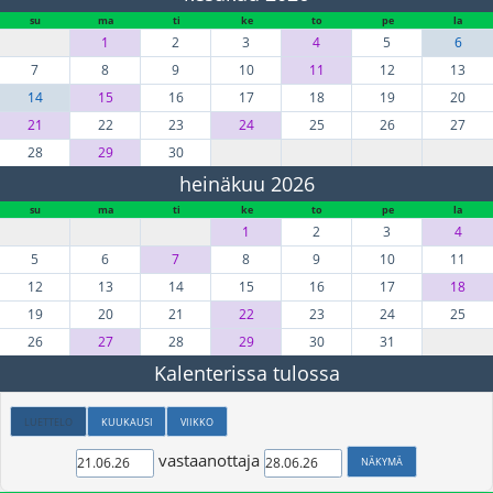
su
ma
ti
ke
to
pe
la
1
2
3
4
5
6
7
8
9
10
11
12
13
14
15
16
17
18
19
20
21
22
23
24
25
26
27
28
29
30
heinäkuu 2026
su
ma
ti
ke
to
pe
la
1
2
3
4
5
6
7
8
9
10
11
12
13
14
15
16
17
18
19
20
21
22
23
24
25
26
27
28
29
30
31
Kalenterissa tulossa
LUETTELO
KUUKAUSI
VIIKKO
vastaanottaja