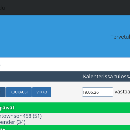
du
Tervetu
6
Kalenterissa tuloss
vastaa
O
KUUKAUSI
VIIKKO
päivät
ntownson458 (51)
pender (34)