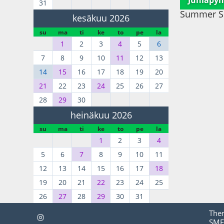
Juhlapyh
31
Summer Sol
kesäkuu 2026
su
ma
ti
ke
to
pe
la
1
2
3
4
5
6
7
8
9
10
11
12
13
14
15
16
17
18
19
20
21
22
23
24
25
26
27
28
29
30
heinäkuu 2026
su
ma
ti
ke
to
pe
la
1
2
3
4
5
6
7
8
9
10
11
12
13
14
15
16
17
18
19
20
21
22
23
24
25
26
27
28
29
30
31
The
SMF