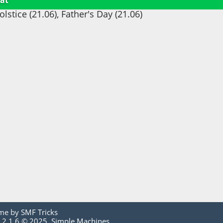
ät
stice (21.06), Father's Day (21.06)
me by
SMF Tricks
 2.1.6 © 2025
,
Simple Machines