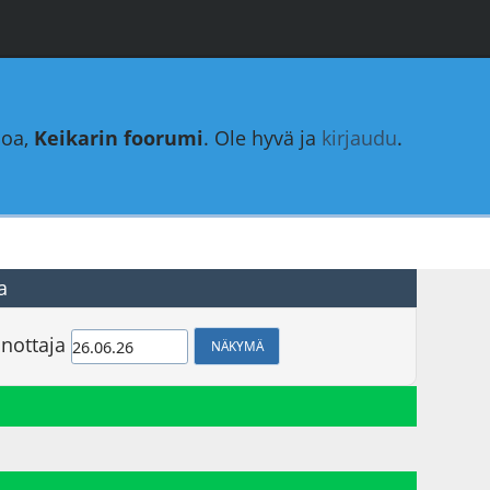
loa,
Keikarin foorumi
. Ole hyvä ja
kirjaudu
.
a
nottaja