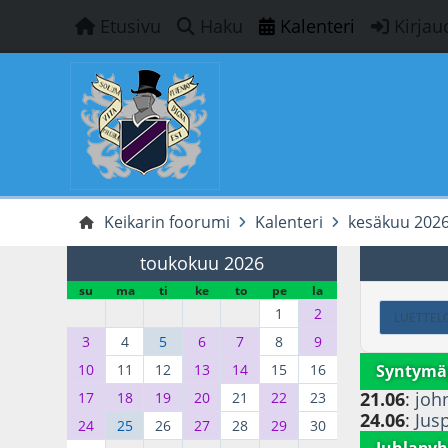
Etusivu
Haku
Kalenteri
Kirjau
Keikarin foorumi
Kalenteri
kesäkuu 202
toukokuu 2026
su
ma
ti
ke
to
pe
la
1
2
LUETTEL
3
4
5
6
7
8
9
Syntymä
10
11
12
13
14
15
16
21.06
:
joh
17
18
19
20
21
22
23
24.06
:
Jus
24
25
26
27
28
29
30