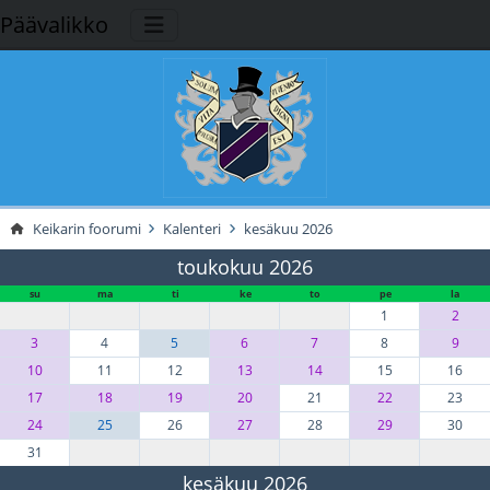
Päävalikko
Keikarin foorumi
Kalenteri
kesäkuu 2026
toukokuu 2026
su
ma
ti
ke
to
pe
la
1
2
3
4
5
6
7
8
9
10
11
12
13
14
15
16
17
18
19
20
21
22
23
24
25
26
27
28
29
30
31
kesäkuu 2026