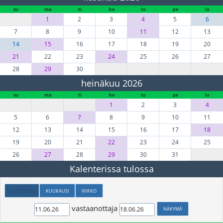
su
ma
ti
ke
to
pe
la
1
2
3
4
5
6
7
8
9
10
11
12
13
14
15
16
17
18
19
20
21
22
23
24
25
26
27
28
29
30
heinäkuu 2026
su
ma
ti
ke
to
pe
la
1
2
3
4
5
6
7
8
9
10
11
12
13
14
15
16
17
18
19
20
21
22
23
24
25
26
27
28
29
30
31
Kalenterissa tulossa
LUETTELO
KUUKAUSI
VIIKKO
vastaanottaja