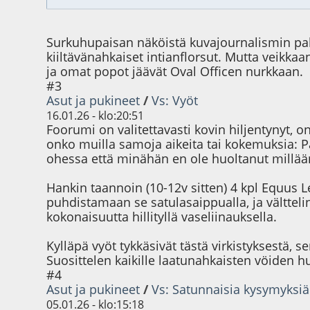
Surkuhupaisan näköistä kuvajournalismin palj
kiiltävänahkaiset intianflorsut. Mutta veikkaa
ja omat popot jäävät Oval Officen nurkkaan.
#3
Asut ja pukineet
/
Vs: Vyöt
16.01.26 - klo:20:51
Foorumi on valitettavasti kovin hiljentynyt, 
onko muilla samoja aikeita tai kokemuksia: Päi
ohessa että minähän en ole huoltanut millään 
Hankin taannoin (10-12v sitten) 4 kpl Equus Le
puhdistamaan se satulasaippualla, ja vältteli
kokonaisuutta hillityllä vaseliinauksella.
Kylläpä vyöt tykkäsivät tästä virkistyksestä
Suosittelen kaikille laatunahkaisten vöiden h
#4
Asut ja pukineet
/
Vs: Satunnaisia kysymyksiä
05.01.26 - klo:15:18