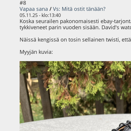
#8
Vapaa sana
/
Vs: Mitä ostit tänään?
05.11.25 - klo:13:40
Koska seurailen pakonomaisesti ebay-tarjonta
tykkiveneet parin vuoden sisään. David's wat
Näissä kengissä on tosin sellainen twisti, e
Myyjän kuvia: