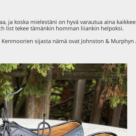
a, ja koska mielestäni on hyvä varautua aina kaikke
ch list tekee tämänkin homman liiankin helpoksi.
ttä Kenmoorien sijasta nämä ovat Johnston & Murphyn A