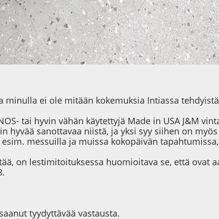
ta minulla ei ole mitään kokemuksia Intiassa tehdyistä
NOS- tai hyvin vähän käytettyjä Made in USA J&M vinta
uin hyvää sanottavaa niistä, ja yksi syy siihen on myö
itä esim. messuilla ja muissa kokopäivän tapahtumissa,
löytää, on lestimitoituksessa huomioitava se, että o
8.
saanut tyydyttävää vastausta.