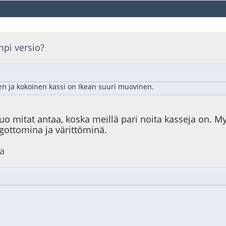
mpi versio?
nen ja kokoinen kassi on Ikean suuri muovinen.
uo mitat antaa, koska meillä pari noita kasseja on. 
ogottomina ja värittöminä.
sa