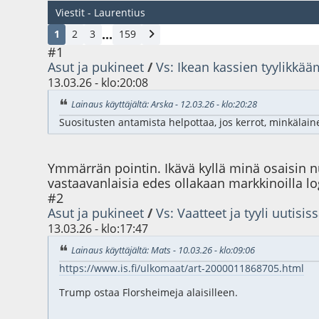
Viestit - Laurentius
...
1
2
3
159
#1
Asut ja pukineet
/
Vs: Ikean kassien tyylikkää
13.03.26 - klo:20:08
Lainaus käyttäjältä: Arska - 12.03.26 - klo:20:28
Suositusten antamista helpottaa, jos kerrot, minkälai
Ymmärrän pointin. Ikävä kyllä minä osaisin n
vastaavanlaisia edes ollakaan markkinoilla l
#2
Asut ja pukineet
/
Vs: Vaatteet ja tyyli uutisis
13.03.26 - klo:17:47
Lainaus käyttäjältä: Mats - 10.03.26 - klo:09:06
https://www.is.fi/ulkomaat/art-2000011868705.html
Trump ostaa Florsheimeja alaisilleen.