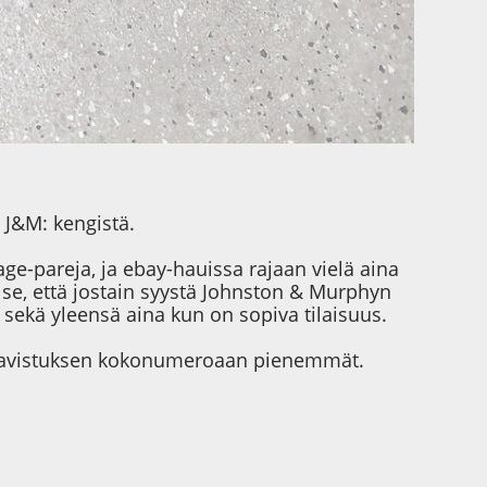
 J&M: kengistä.
ge-pareja, ja ebay-hauissa rajaan vielä aina
s se, että jostain syystä Johnston & Murphyn
 sekä yleensä aina kun on sopiva tilaisuus.
vat aavistuksen kokonumeroaan pienemmät.