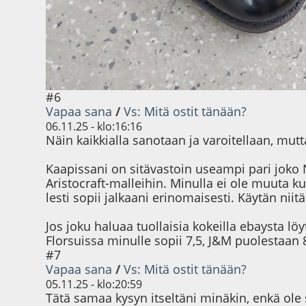
#6
Vapaa sana
/
Vs: Mitä ostit tänään?
06.11.25 - klo:16:16
Näin kaikkialla sanotaan ja varoitellaan, mut
Kaapissani on sitävastoin useampi pari joko 
Aristocraft-malleihin. Minulla ei ole muuta k
lesti sopii jalkaani erinomaisesti. Käytän ni
Jos joku haluaa tuollaisia kokeilla ebaysta 
Florsuissa minulle sopii 7,5, J&M puolestaan 
#7
Vapaa sana
/
Vs: Mitä ostit tänään?
05.11.25 - klo:20:59
Tätä samaa kysyn itseltäni minäkin, enkä ole 