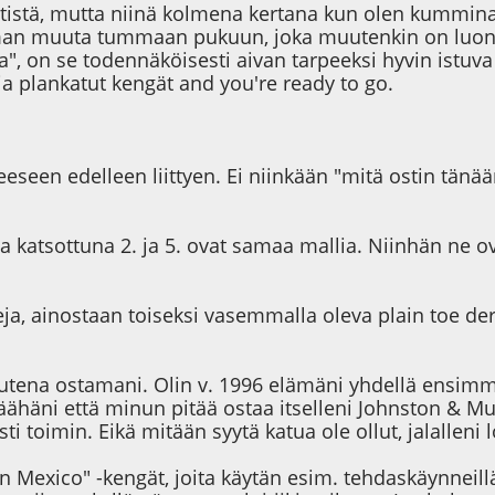
tistä, mutta niinä kolmena kertana kun olen kummina o
in ilman muuta tummaan pukuun, joka muutenkin on luo
lla", on se todennäköisesti aivan tarpeeksi hyvin istu
a plankatut kengät and you're ready to go.
eeseen edelleen liittyen. Ei niinkään "mitä ostin tän
katsottuna 2. ja 5. ovat samaa mallia. Niinhän ne ov
teja, ainostaan toiseksi vasemmalla oleva plain toe de
tena ostamani. Olin v. 1996 elämäni yhdellä ensimmä
t päähäni että minun pitää ostaa itselleni Johnston &
i toimin. Eikä mitään syytä katua ole ollut, jalalleni l
en Mexico" -kengät, joita käytän esim. tehdaskäynneil