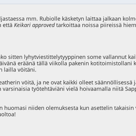
astaessa mm. Rubiolle käsketyn laittaa jalkaan kolme 
n että
Keikari approved
tarkoittaa noissa piireissä hie
onko sitten lyhytviestittelytyyppinen some vallannut k
vänä eräänä tällä viikolla pakenin kotitoimistollani ka
lailla vöitäni.
atherin vöitä, ja ne ovat kaikki olleet säännöllisessä 
n varsinaisia työtehtäviäni vielä hoivaamalla niitä S
, sen huomasi niiden olemuksesta kun asettelin takais
uoltoa!