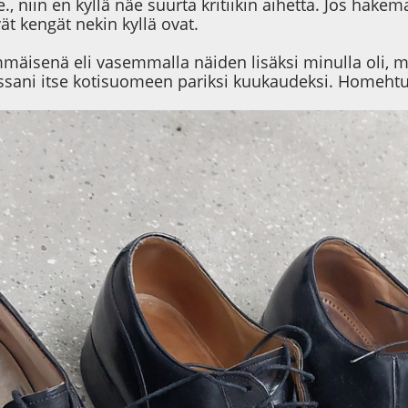
e., niin en kyllä näe suurta kritiikin aihetta. Jos ha
ät kengät nekin kyllä ovat.
äisenä eli vasemmalla näiden lisäksi minulla oli, mut
essani itse kotisuomeen pariksi kuukaudeksi. Homehtu