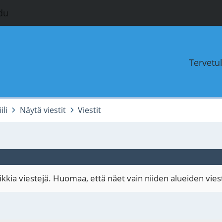
du
Tervetu
ili
Näytä viestit
Viestit
kia viestejä. Huomaa, että näet vain niiden alueiden viestit