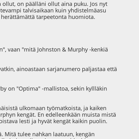
llut, on päälläni ollut aina puku. Jos nyt
ntevampi talvisaikaan kuin yhdistelmäasu
va herättämättä tarpeetonta huomiota.
ään", vaan "mitä Johnston & Murphy -kenkiä
atkin, ainoastaan sarjanumero paljastaa että
rby on "Optima" -mallistoa, sekin kyllläkin
isistä ulkomaan työmatkoista, ja kaiken
 Murphyn kengät. En edelleenkään muista mistä
oistava lesti ja hyvät kengät kaikin puolin.
lä. Mitä tulee nahkan laatuun, kengän