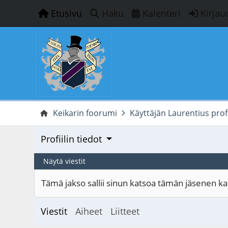
Etusivu
Haku
Kalenteri
Kirjau
Keikarin foorumi
Käyttäjän Laurentius profi
Profiilin tiedot
Näytä viestit
Tämä jakso sallii sinun katsoa tämän jäsenen kaik
Viestit
Aiheet
Liitteet