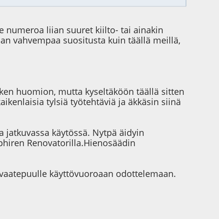
numeroa liian suuret kiilto- tai ainakin
man vahvempaa suositusta kuin täällä meillä,
aiken huomion, mutta kyseltäköön täällä sitten
ikenlaisia tylsiä työtehtäviä ja äkkäsin siinä
ja jatkuvassa käytössä. Nytpä äidyin
apphiren Renovatorilla.Hienosäädin
in vaatepuulle käyttövuoroaan odottelemaan.