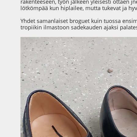
rakenteeseen, työn jälkeen yleisesti ottaen jn
lötkömpää kun hiplailee, mutta tukevat ja hyv
Yhdet samanlaiset broguet kuin tuossa ensimm
tropiikin ilmastoon sadekauden ajaksi palat