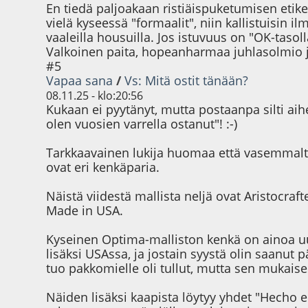
En tiedä paljoakaan ristiäispuketumisen etike
vielä kyseessä "formaalit", niin kallistuis
vaaleilla housuilla. Jos istuvuus on "OK-taso
Valkoinen paita, hopeanharmaa juhlasolmio j
#5
Vapaa sana
/
Vs: Mitä ostit tänään?
08.11.25 - klo:20:56
Kukaan ei pyytänyt, mutta postaanpa silti aih
olen vuosien varrella ostanut"! :-)
Tarkkaavainen lukija huomaa että vasemmalta 
ovat eri kenkäparia.
Näistä viidestä mallista neljä ovat Aristocraf
Made in USA.
Kyseinen Optima-malliston kenkä on ainoa uu
lisäksi USAssa, ja jostain syystä olin saanu
tuo pakkomielle oli tullut, mutta sen mukaisest
Näiden lisäksi kaapista löytyy yhdet "Hecho 