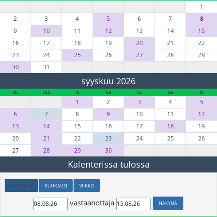
1
2
3
4
5
6
7
8
9
10
11
12
13
14
15
16
17
18
19
20
21
22
23
24
25
26
27
28
29
30
31
syyskuu 2026
su
ma
ti
ke
to
pe
la
1
2
3
4
5
6
7
8
9
10
11
12
13
14
15
16
17
18
19
20
21
22
23
24
25
26
27
28
29
30
Kalenterissa tulossa
LUETTELO
KUUKAUSI
VIIKKO
vastaanottaja