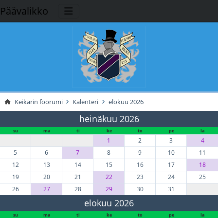
Päävalikko
Keikarin foorumi
Kalenteri
elokuu 2026
heinäkuu 2026
su
ma
ti
ke
to
pe
la
1
2
3
4
5
6
7
8
9
10
11
12
13
14
15
16
17
18
19
20
21
22
23
24
25
26
27
28
29
30
31
elokuu 2026
su
ma
ti
ke
to
pe
la