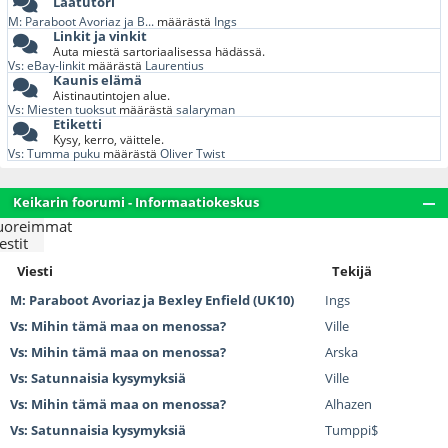
Laatutori
M: Paraboot Avoriaz ja B...
määrästä
Ings
Linkit ja vinkit
Auta miestä sartoriaalisessa hädässä.
Vs: eBay-linkit
määrästä
Laurentius
Kaunis elämä
Aistinautintojen alue.
Vs: Miesten tuoksut
määrästä
salaryman
Etiketti
Kysy, kerro, väittele.
Vs: Tumma puku
määrästä
Oliver Twist
Keikarin foorumi - Informaatiokeskus
uoreimmat
estit
Viesti
Tekijä
M: Paraboot Avoriaz ja Bexley Enfield (UK10)
Ings
Vs: Mihin tämä maa on menossa?
Ville
Vs: Mihin tämä maa on menossa?
Arska
Vs: Satunnaisia kysymyksiä
Ville
Vs: Mihin tämä maa on menossa?
Alhazen
Vs: Satunnaisia kysymyksiä
Tumppi$