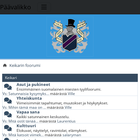
Päävalikko
Keikarin foorumi
Keikari
Asut ja pukineet
Ensimmäinen suomalainen miesten tyylifoorumi.
Vs: Satunnaisia kysymyks...
määrästä
Ville
Yhteiskunta
Viimeisimmät tapahtumat, muutokset ja höykytykset.
Vs: Mihin tämä maa on ...
määrästä
Ville
Vapaa sana
Kaikki satunnainen keskustelu.
Vs: Mitä ostit tänää...
määrästä
Laurentius
Kulttuuri
Elokuvat, näyttelyt, ravintolat, elämykset.
Vs: Mitä katsoit viimek...
määrästä
salaryman