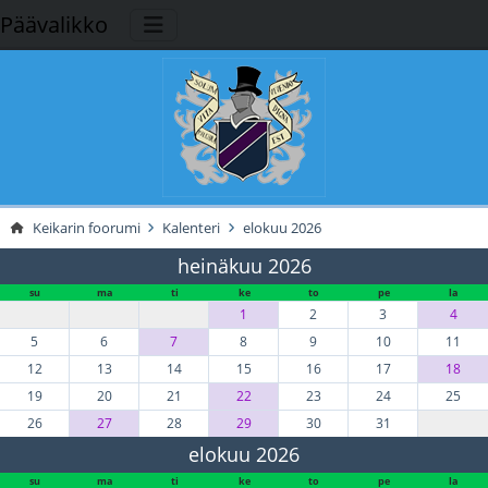
Päävalikko
Keikarin foorumi
Kalenteri
elokuu 2026
heinäkuu 2026
su
ma
ti
ke
to
pe
la
1
2
3
4
5
6
7
8
9
10
11
12
13
14
15
16
17
18
19
20
21
22
23
24
25
26
27
28
29
30
31
elokuu 2026
su
ma
ti
ke
to
pe
la