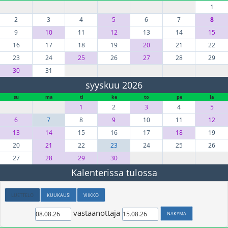
1
2
3
4
5
6
7
8
9
10
11
12
13
14
15
16
17
18
19
20
21
22
23
24
25
26
27
28
29
30
31
syyskuu 2026
su
ma
ti
ke
to
pe
la
1
2
3
4
5
6
7
8
9
10
11
12
13
14
15
16
17
18
19
20
21
22
23
24
25
26
27
28
29
30
Kalenterissa tulossa
LUETTELO
KUUKAUSI
VIIKKO
vastaanottaja