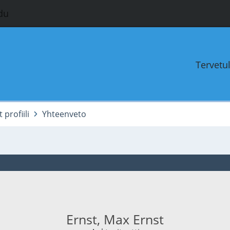
du
Tervetu
profiili
Yhteenveto
Ernst, Max Ernst