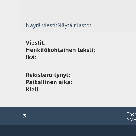
Näytä viestit
Näytä tilastot
Viestit:
Henkilökohtainen teksti:
Ikä:
Rekisteröitynyt:
Paikallinen aika:
Kieli:
The
SMF