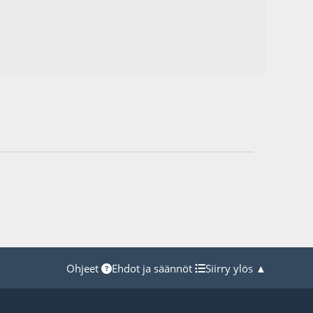
Ohjeet
Ehdot ja säännöt
Siirry ylös ▲