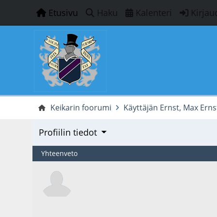
Etusivu
Haku
Kalenteri
Kirjau
Keikarin foorumi
Käyttäjän Ernst, Max Ernst 
Profiilin tiedot
Yhteenveto