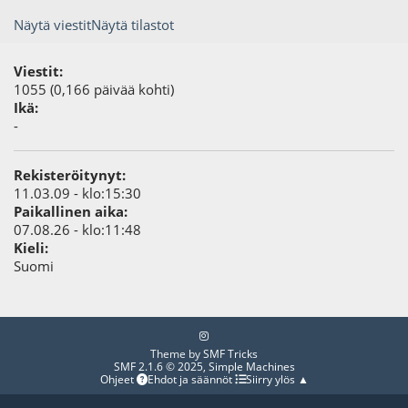
Näytä viestit
Näytä tilastot
Viestit:
1055 (0,166 päivää kohti)
Ikä:
-
Rekisteröitynyt:
11.03.09 - klo:15:30
Paikallinen aika:
07.08.26 - klo:11:48
Kieli:
Suomi
Theme by
SMF Tricks
SMF 2.1.6 © 2025
,
Simple Machines
Ohjeet
Ehdot ja säännöt
Siirry ylös ▲