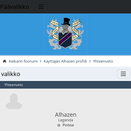
Päävalikko
Keikarin foorumi
Käyttäjän Alhazen profiili
Yhteenveto
valikko
Yhteenveto
Alhazen
Legenda
Poissa