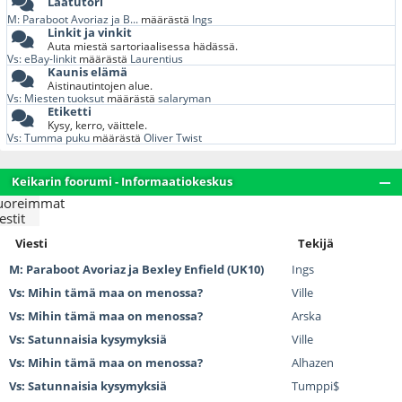
Laatutori
M: Paraboot Avoriaz ja B...
määrästä
Ings
Linkit ja vinkit
Auta miestä sartoriaalisessa hädässä.
Vs: eBay-linkit
määrästä
Laurentius
Kaunis elämä
Aistinautintojen alue.
Vs: Miesten tuoksut
määrästä
salaryman
Etiketti
Kysy, kerro, väittele.
Vs: Tumma puku
määrästä
Oliver Twist
Keikarin foorumi - Informaatiokeskus
uoreimmat
estit
Viesti
Tekijä
M: Paraboot Avoriaz ja Bexley Enfield (UK10)
Ings
Vs: Mihin tämä maa on menossa?
Ville
Vs: Mihin tämä maa on menossa?
Arska
Vs: Satunnaisia kysymyksiä
Ville
Vs: Mihin tämä maa on menossa?
Alhazen
Vs: Satunnaisia kysymyksiä
Tumppi$