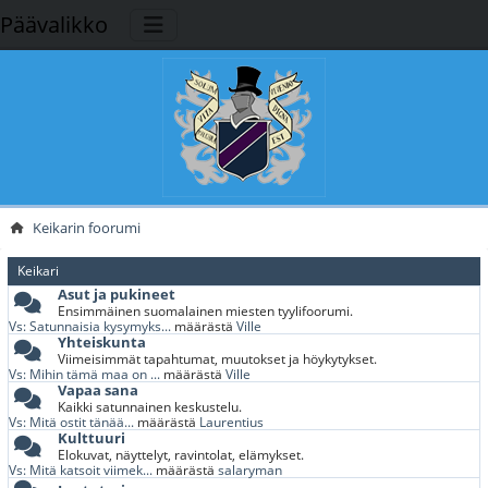
Päävalikko
Keikarin foorumi
Keikari
Asut ja pukineet
Ensimmäinen suomalainen miesten tyylifoorumi.
Vs: Satunnaisia kysymyks...
määrästä
Ville
Yhteiskunta
Viimeisimmät tapahtumat, muutokset ja höykytykset.
Vs: Mihin tämä maa on ...
määrästä
Ville
Vapaa sana
Kaikki satunnainen keskustelu.
Vs: Mitä ostit tänää...
määrästä
Laurentius
Kulttuuri
Elokuvat, näyttelyt, ravintolat, elämykset.
Vs: Mitä katsoit viimek...
määrästä
salaryman