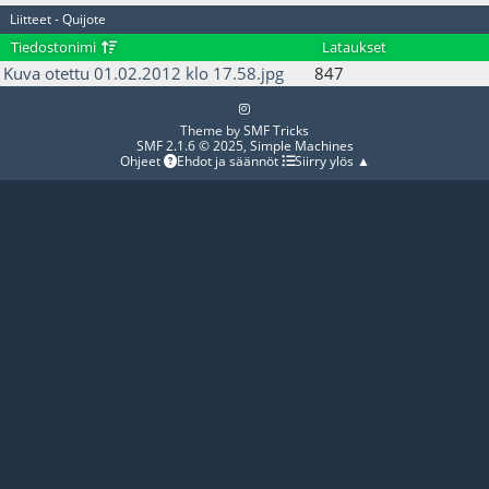
Liitteet - Quijote
Tiedostonimi
Lataukset
Kuva otettu 01.02.2012 klo 17.58.jpg
847
Theme by
SMF Tricks
SMF 2.1.6 © 2025
,
Simple Machines
Ohjeet
Ehdot ja säännöt
Siirry ylös ▲