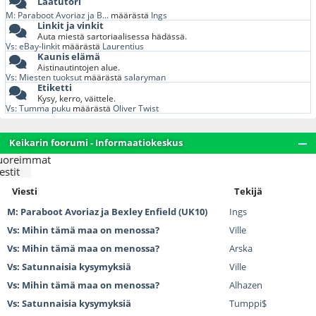
Laatutori
M: Paraboot Avoriaz ja B...
määrästä
Ings
Linkit ja vinkit
Auta miestä sartoriaalisessa hädässä.
Vs: eBay-linkit
määrästä
Laurentius
Kaunis elämä
Aistinautintojen alue.
Vs: Miesten tuoksut
määrästä
salaryman
Etiketti
Kysy, kerro, väittele.
Vs: Tumma puku
määrästä
Oliver Twist
Keikarin foorumi - Informaatiokeskus
uoreimmat
estit
Viesti
Tekijä
M: Paraboot Avoriaz ja Bexley Enfield (UK10)
Ings
Vs: Mihin tämä maa on menossa?
Ville
Vs: Mihin tämä maa on menossa?
Arska
Vs: Satunnaisia kysymyksiä
Ville
Vs: Mihin tämä maa on menossa?
Alhazen
Vs: Satunnaisia kysymyksiä
Tumppi$