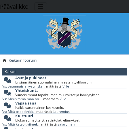
Päävalikko
Keikarin foorumi
Keikari
Asut ja pukineet
Ensimmäinen suomalainen miesten tyylifoorumi.
Vs: Satunnaisia kysymyks...
määrästä
Ville
Yhteiskunta
Viimeisimmät tapahtumat, muutokset ja höykytykset.
Vs: Mihin tämä maa on ...
määrästä
Ville
Vapaa sana
Kaikki satunnainen keskustelu.
Vs: Mitä ostit tänää...
määrästä
Laurentius
Kulttuuri
Elokuvat, näyttelyt, ravintolat, elämykset.
Vs: Mitä katsoit viimek...
määrästä
salaryman