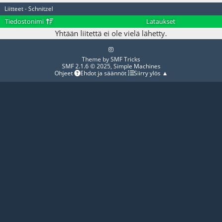
Liitteet - Schnitzel
Tiedostonimi
Lataukset
Yhtään liitettä ei ole vielä lähetty.
Theme by
SMF Tricks
SMF 2.1.6 © 2025
,
Simple Machines
Ohjeet
Ehdot ja säännöt
Siirry ylös ▲