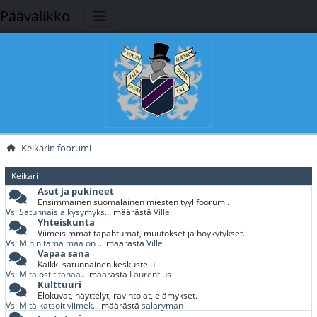
Päävalikko
Keikarin foorumi
Keikari
Asut ja pukineet
Ensimmäinen suomalainen miesten tyylifoorumi.
Vs: Satunnaisia kysymyks...
määrästä
Ville
Yhteiskunta
Viimeisimmät tapahtumat, muutokset ja höykytykset.
Vs: Mihin tämä maa on ...
määrästä
Ville
Vapaa sana
Kaikki satunnainen keskustelu.
Vs: Mitä ostit tänää...
määrästä
Laurentius
Kulttuuri
Elokuvat, näyttelyt, ravintolat, elämykset.
Vs: Mitä katsoit viimek...
määrästä
salaryman