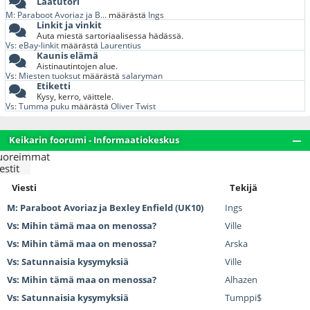
Laatutori
M: Paraboot Avoriaz ja B...
määrästä
Ings
Linkit ja vinkit
Auta miestä sartoriaalisessa hädässä.
Vs: eBay-linkit
määrästä
Laurentius
Kaunis elämä
Aistinautintojen alue.
Vs: Miesten tuoksut
määrästä
salaryman
Etiketti
Kysy, kerro, väittele.
Vs: Tumma puku
määrästä
Oliver Twist
Keikarin foorumi - Informaatiokeskus
uoreimmat
estit
Viesti
Tekijä
M: Paraboot Avoriaz ja Bexley Enfield (UK10)
Ings
Vs: Mihin tämä maa on menossa?
Ville
Vs: Mihin tämä maa on menossa?
Arska
Vs: Satunnaisia kysymyksiä
Ville
Vs: Mihin tämä maa on menossa?
Alhazen
Vs: Satunnaisia kysymyksiä
Tumppi$