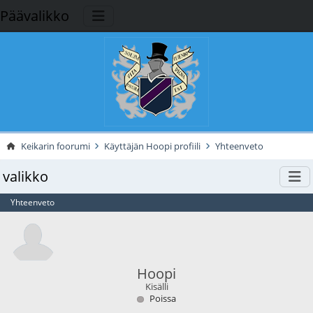
Päävalikko
Keikarin foorumi
Käyttäjän Hoopi profiili
Yhteenveto
valikko
Yhteenveto
Hoopi
Kisälli
Poissa