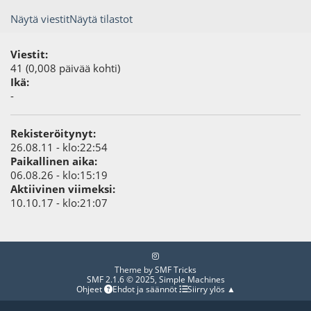
Näytä viestit
Näytä tilastot
Viestit:
41 (0,008 päivää kohti)
Ikä:
-
Rekisteröitynyt:
26.08.11 - klo:22:54
Paikallinen aika:
06.08.26 - klo:15:19
Aktiivinen viimeksi:
10.10.17 - klo:21:07
Theme by
SMF Tricks
SMF 2.1.6 © 2025
,
Simple Machines
Ohjeet
Ehdot ja säännöt
Siirry ylös ▲