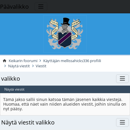
Päävalikko
Keikarin foorumi
Käyttäjän mellissahicks336 profiili
Näytä viestit
Viestit
valikko
Näytä viestit
Tämä jakso sallii sinun katsoa tämän jäsenen kaikkia viestejä.
Huomaa, että näet vain niiden alueiden viestit, joihin sinulla on
nyt pääsy.
Näytä viestit valikko