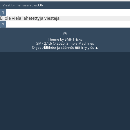
Viestit - mellissahicks336
1
Ei ole vielä lähetettyjä viestejä.
1
Theme by
SMF Tricks
SMF 2.1.6 © 2025
,
Simple Machines
Ohjeet
Ehdot ja säännöt
Siirry ylös ▲