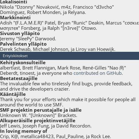
Lokalisointi
Nikola "Dzonny" Novaković, m4z, Francisco "d3vcho"
Domínguez, Robert Monden, ja Relyana.
Markkinointi
Adish "(F.L.A.M.E.R)" Patel, Bryan "Runic" Deakin, Marcus "cσσкιє
мσηѕтєя" Forsberg, ja Ralph "[n3rve]" Otowo.
Sivuston ylläpito
Jeremy "SleePy" Darwood.
Palvelinten ylläpito
Derek Schwab, Michael Johnson, ja Liroy van Hoewijk.
Erityiskiitokset
Kehityskonsulteille
albertlast, Brett Flannigan, Mark Rose, René-Gilles "Nao 尚"
Deberdt, tinoest, ja everyone who
contributed on GitHub
.
Beetatestaajille
The invaluable few who tirelessly find bugs, provide feedback,
and drive the developers crazier.
Kääntäjille
Thank you for your efforts which make it possible for people all
around the world to use SMF.
SMF projektin perustajalle ja isälle
Unknown W. "[Unknown]" Brackets.
Alkuperäisille projektinvetäjille
Jeff Lewis, Joseph Fung, ja David Recordon.
In loving memory of
Crip, K@, metallica48423, Paul_Pauline, ja Rock Lee.