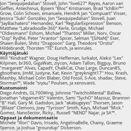
Jon "Sesquipedalian" Stovell, John "live627" Rayes, Aaron van
Geffen, Antechinus, Bjoern "Bloc" Kristiansen, Brad "IchBin™"
Grow, Colin Schoen, emanuele, Hendrik Jan "Compuart" Visser,
Jessica "Suki" González, Jon "Sesquipedalian" Stovell, Juan
"JayBachatero" Hernandez, Karl "RegularExpression" Benson,
Matthew "Labradoodle-360" Kerle, Grudge, Michael
"Oldiesmann" Eshom, Michael "Thantos" Miller, Norv, Oscar
"Ozp" Rydhé, Peter "Arantor" Spicer, Selman "[SiNaN]" Eser,
Shawn Bulen, Shitiz "Dragooon" Garg, Theodore "Orstio"
Hildebrandt, Thorsten "TE" Eurich, ja winrules.
Käyttäjätuki
Will "Kindred" Wagner, Doug Heffernan, lurkalot, Aleksi "Lex"
Kilpinen, br360, GigaWatt, ziycon, Adam Tallon, Bigguy, Bruno
"margarett" Alves, CapadY, ChalkCat, Chas Large, Duncan85,
gbsothere, JimM, Justyne, Kat, Kevin "greyknight17" Hou, Krash,
Mashby, Michael Colin Blaber, Old Fossil, S-Ace, shadav, Steve,
Storman™, Wade "sησω" Poulsen, ja xenovanis.
Kustomointi
Diego Andrés, GL700Wing, Johnnie "TwitchisMental" Ballew,
Jonathan "vbgamer45" Valentin, Sami "SychO" Mazouz, Brannon
"B" Hall, Gary M. Gadsdon, Jack "akabugeyes" Thorsen, Jason
"JBlaze" Clemons, Joey "Tyrsson" Smith, Kays, Michael "Mick."
Gomez, NanoSector, Ricky., Russell "NEND" Najar, ja SA™.
Oppaat ja dokumentaatio
Michele "Illori" Davis, Irisado, AngelinaBelle, Chainy, Graeme
Spence, ja Joshua "groundup" Dickerson.