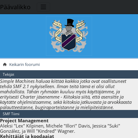
Päävalikko
Keikarin foorumi
Tekijät
Simple Machines haluaa kiittää kaikkia jotka ovat osallistuneet
tehdä SMF 2.1 nykyiselleen. Ilman teitä tämä ei olisi ollut
mahdollista. Tähän ryhmään kuuluu myös käyttäjämme, ja
erityisesti Charter jäsenemme - Kiitoksia siitä, että asensitte ja
käytätte ohjelmistoamme, sekä kiitoksia jatkuvasta ja arvokkaasta
palautteestanne, bugiraporteistanne ja mielipiteistänne.
SMF Tiimi
Project Management
Aleksi "Lex" Kilpinen, Michele "Illori" Davis, Jessica "Suki"
González, ja Will "Kindred" Wagner.
Kehittäjät ja koodaajat