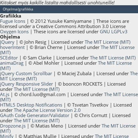
Kiitokset myös kaikille listalta mahdollisesti unohtuneille!
Ohjelma/grafiikka
Grafiikka
Fugue Icons
| © 2012 Yusuke Kamiyamane | These icons are
licensed under a Creative Commons Attribution 3.0 License
Oxygen Icons
| These icons are licensed under
GNU LGPLv3
Ohjelma
JQuery
| © John Resig | Licensed under
The MIT License (MIT)
hoverIntent
| © Brian Cherne | Licensed under
The MIT License
(MIT)
SCEditor
| © Sam Clarke | Licensed under
The MIT License (MIT)
animaDrag
| © Abel Mohler | Licensed under
The MIT License
(MIT)
jQuery Custom Scrollbar
| © Maciej Zubala | Licensed under
The
MIT License (MIT)
jQuery Responsive Slider
| © booncon ROCKETS | Licensed
under
The MIT License (MIT)
At.js
| ©
chord.luo@gmail.com
| Licensed under
The MIT License
(MIT)
HTML5 Desktop Notifications
| © Tsvetan Tsvetkov | Licensed
under
The Apache License Version 2.0
GAuth Code Generator/Validator
| © Chris Cornutt | Licensed
under
The MIT License (MIT)
Dropzone.js
| © Matias Meno | Licensed under
The MIT License
(MIT)
Minify
| © Matthias Mullie | Licensed under
The MIT License