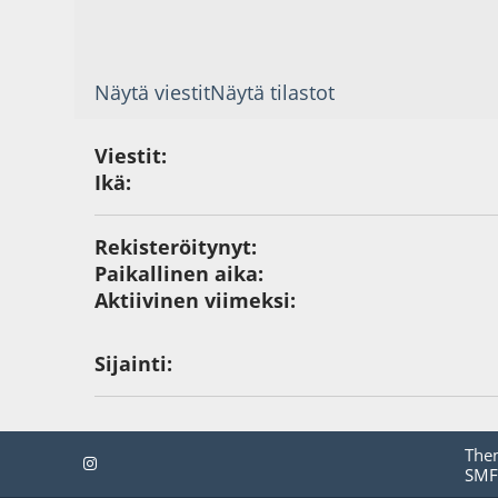
Näytä viestit
Näytä tilastot
Viestit:
Ikä:
Rekisteröitynyt:
Paikallinen aika:
Aktiivinen viimeksi:
Sijainti:
The
SMF