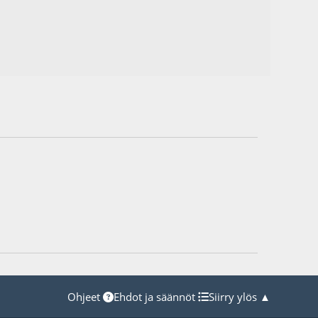
Ohjeet
Ehdot ja säännöt
Siirry ylös ▲