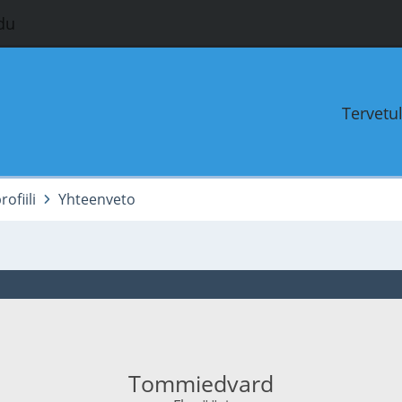
du
Tervetu
ofiili
Yhteenveto
Tommiedvard