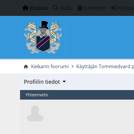
Etusivu
Haku
Kalenteri
Kirjau
Keikarin foorumi
Käyttäjän Tommiedvard pr
Profiilin tiedot
Yhteenveto