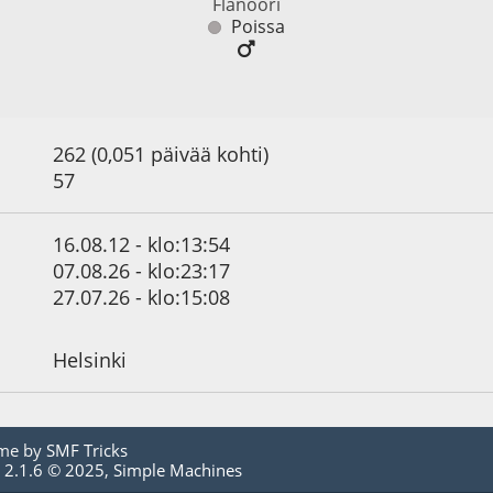
Flanööri
Poissa
262 (0,051 päivää kohti)
57
16.08.12 - klo:13:54
07.08.26 - klo:23:17
27.07.26 - klo:15:08
Helsinki
me by
SMF Tricks
 2.1.6 © 2025
,
Simple Machines