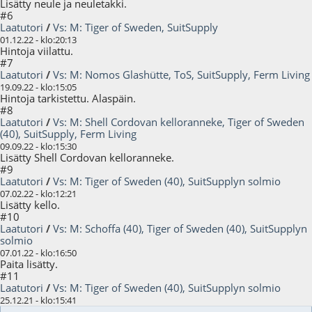
Lisätty neule ja neuletakki.
#6
Laatutori
/
Vs: M: Tiger of Sweden, SuitSupply
01.12.22 - klo:20:13
Hintoja viilattu.
#7
Laatutori
/
Vs: M: Nomos Glashütte, ToS, SuitSupply, Ferm Living
19.09.22 - klo:15:05
Hintoja tarkistettu. Alaspäin.
#8
Laatutori
/
Vs: M: Shell Cordovan kelloranneke, Tiger of Sweden
(40), SuitSupply, Ferm Living
09.09.22 - klo:15:30
Lisätty Shell Cordovan kelloranneke.
#9
Laatutori
/
Vs: M: Tiger of Sweden (40), SuitSupplyn solmio
07.02.22 - klo:12:21
Lisätty kello.
#10
Laatutori
/
Vs: M: Schoffa (40), Tiger of Sweden (40), SuitSupplyn
solmio
07.01.22 - klo:16:50
Paita lisätty.
#11
Laatutori
/
Vs: M: Tiger of Sweden (40), SuitSupplyn solmio
25.12.21 - klo:15:41