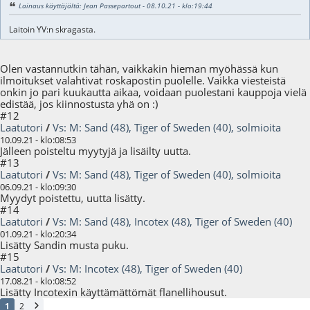
Lainaus käyttäjältä: Jean Passepartout - 08.10.21 - klo:19:44
Laitoin YV:n skragasta.
Olen vastannutkin tähän, vaikkakin hieman myöhässä kun
ilmoitukset valahtivat roskapostin puolelle. Vaikka viesteistä
onkin jo pari kuukautta aikaa, voidaan puolestani kauppoja vielä
edistää, jos kiinnostusta yhä on :)
#12
Laatutori
/
Vs: M: Sand (48), Tiger of Sweden (40), solmioita
10.09.21 - klo:08:53
Jälleen poisteltu myytyjä ja lisäilty uutta.
#13
Laatutori
/
Vs: M: Sand (48), Tiger of Sweden (40), solmioita
06.09.21 - klo:09:30
Myydyt poistettu, uutta lisätty.
#14
Laatutori
/
Vs: M: Sand (48), Incotex (48), Tiger of Sweden (40)
01.09.21 - klo:20:34
Lisätty Sandin musta puku.
#15
Laatutori
/
Vs: M: Incotex (48), Tiger of Sweden (40)
17.08.21 - klo:08:52
Lisätty Incotexin käyttämättömät flanellihousut.
1
2