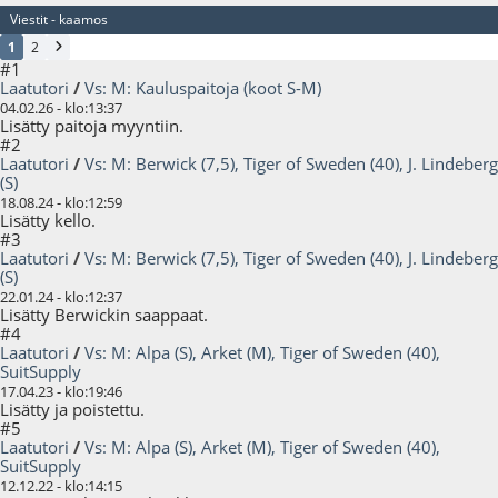
Viestit - kaamos
1
2
#1
Laatutori
/
Vs: M: Kauluspaitoja (koot S-M)
04.02.26 - klo:13:37
Lisätty paitoja myyntiin.
#2
Laatutori
/
Vs: M: Berwick (7,5), Tiger of Sweden (40), J. Lindeberg
(S)
18.08.24 - klo:12:59
Lisätty kello.
#3
Laatutori
/
Vs: M: Berwick (7,5), Tiger of Sweden (40), J. Lindeberg
(S)
22.01.24 - klo:12:37
Lisätty Berwickin saappaat.
#4
Laatutori
/
Vs: M: Alpa (S), Arket (M), Tiger of Sweden (40),
SuitSupply
17.04.23 - klo:19:46
Lisätty ja poistettu.
#5
Laatutori
/
Vs: M: Alpa (S), Arket (M), Tiger of Sweden (40),
SuitSupply
12.12.22 - klo:14:15