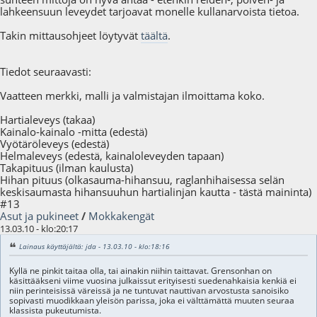
lahkeensuun leveydet tarjoavat monelle kullanarvoista tietoa.
Takin mittausohjeet löytyvät
täältä
.
Tiedot seuraavasti:
Vaatteen merkki, malli ja valmistajan ilmoittama koko.
Hartialeveys (takaa)
Kainalo-kainalo -mitta (edestä)
Vyötäröleveys (edestä)
Helmaleveys (edestä, kainaloleveyden tapaan)
Takapituus (ilman kaulusta)
Hihan pituus (olkasauma-hihansuu, raglanhihaisessa selän
keskisaumasta hihansuuhun hartialinjan kautta - tästä maininta)
#13
Asut ja pukineet
/
Mokkakengät
13.03.10 - klo:20:17
Lainaus käyttäjältä: jda - 13.03.10 - klo:18:16
Kyllä ne pinkit taitaa olla, tai ainakin niihin taittavat. Grensonhan on
käsittääkseni viime vuosina julkaissut erityisesti suedenahkaisia kenkiä ei
niin perinteisissä väreissä ja ne tuntuvat nauttivan arvostusta sanoisiko
sopivasti muodikkaan yleisön parissa, joka ei välttämättä muuten seuraa
klassista pukeutumista.