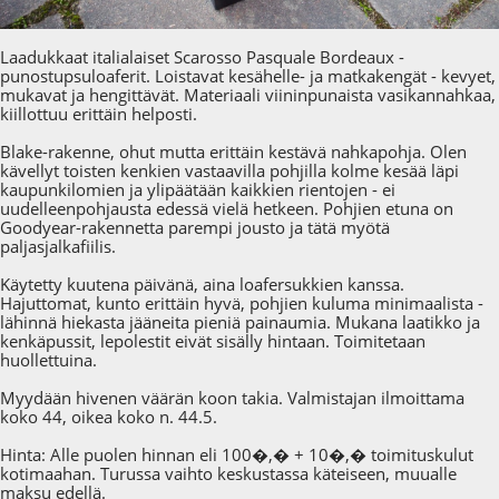
Laadukkaat italialaiset Scarosso Pasquale Bordeaux -
punostupsuloaferit. Loistavat kesähelle- ja matkakengät - kevyet,
mukavat ja hengittävät. Materiaali viininpunaista vasikannahkaa,
kiillottuu erittäin helposti.
Blake-rakenne, ohut mutta erittäin kestävä nahkapohja. Olen
kävellyt toisten kenkien vastaavilla pohjilla kolme kesää läpi
kaupunkilomien ja ylipäätään kaikkien rientojen - ei
uudelleenpohjausta edessä vielä hetkeen. Pohjien etuna on
Goodyear-rakennetta parempi jousto ja tätä myötä
paljasjalkafiilis.
Käytetty kuutena päivänä, aina loafersukkien kanssa.
Hajuttomat, kunto erittäin hyvä, pohjien kuluma minimaalista -
lähinnä hiekasta jääneita pieniä painaumia. Mukana laatikko ja
kenkäpussit, lepolestit eivät sisälly hintaan. Toimitetaan
huollettuina.
Myydään hivenen väärän koon takia. Valmistajan ilmoittama
koko 44, oikea koko n. 44.5.
Hinta: Alle puolen hinnan eli 100�,� + 10�,� toimituskulut
kotimaahan. Turussa vaihto keskustassa käteiseen, muualle
maksu edellä.