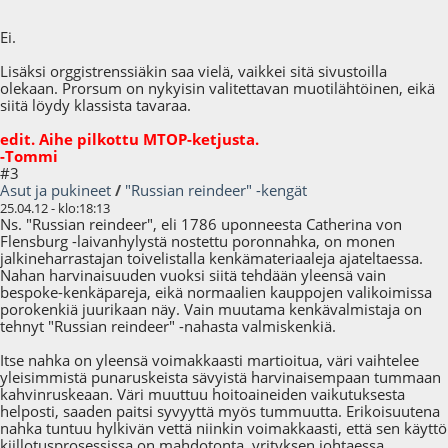
Ei.
Lisäksi orggistrenssiäkin saa vielä, vaikkei sitä sivustoilla
olekaan. Prorsum on nykyisin valitettavan muotilähtöinen, eikä
siitä löydy klassista tavaraa.
edit. Aihe pilkottu MTOP-ketjusta.
-Tommi
#3
Asut ja pukineet
/
"Russian reindeer" -kengät
25.04.12 - klo:18:13
Ns. "Russian reindeer", eli 1786 uponneesta Catherina von
Flensburg -laivanhylystä nostettu poronnahka, on monen
jalkineharrastajan toivelistalla kenkämateriaaleja ajateltaessa.
Nahan harvinaisuuden vuoksi siitä tehdään yleensä vain
bespoke-kenkäpareja, eikä normaalien kauppojen valikoimissa
porokenkiä juurikaan näy. Vain muutama kenkävalmistaja on
tehnyt "Russian reindeer" -nahasta valmiskenkiä.
Itse nahka on yleensä voimakkaasti martioitua, väri vaihtelee
yleisimmistä punaruskeista sävyistä harvinaisempaan tummaan
kahvinruskeaan. Väri muuttuu hoitoaineiden vaikutuksesta
helposti, saaden paitsi syvyyttä myös tummuutta. Erikoisuutena
nahka tuntuu hylkivän vettä niinkin voimakkaasti, että sen käyttö
kiillotusprosessissa on mahdotonta, yrityksen johtaessa