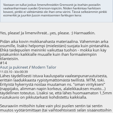
Vastaan on tullut joskus limenvihreätkin Grensonit ja itsehän postailin
vaaleanharmaan suedet Grenson-topiciin. Niiden hankintaa harkitsen
kovasti, pinkki ei välttämättä ole ihan oma värini. Tässä selkeämmin pinkki
esimerkki ja juurikin Jussin mainitsemien farkkujen kera:
Yes, please! Ja limenvihreät...yes, please. :) Harmaatkin.
Pidän aika kovin mokkanahasta materiaalina. Vähemmän arka
osumille, lisäksi helpompi (mielestäni) suojata kuin pintanahka.
Ehkä taidepuolen meininki vaikuttaa tuohon - mokka kun käy
jotakuinkin kaikkialle muualle kuin ihan formaaleimpiin
tilanteisiin.
#14
Asut ja pukineet
/
Modern Tailor
11.03.10 - klo:00:39
Lähes täydellisesti istuva kauluspaita vaaleanpunaruutuisesta,
erittäin laadukkaasta rypistymättömästä twillistä. MTM, toki.
Erityistä hykerrystä nostaa muutaman ns. "oman viritykseni"
(nappijako, alimman napin korkeus, alaleikkauksen muoto...)
täydellinen toteutus. Lisäksi se, että lähes huomaamaton 1,5mm
ruutukuvio on pikkutarkasti kohdistettu kaikkialla.
Seuraaviin mittoihin tulee vain yksi puolen sentin tai sentin
muutos vyötärömittaan (tai vaihtoehtoisesti selän sisäänottoihin