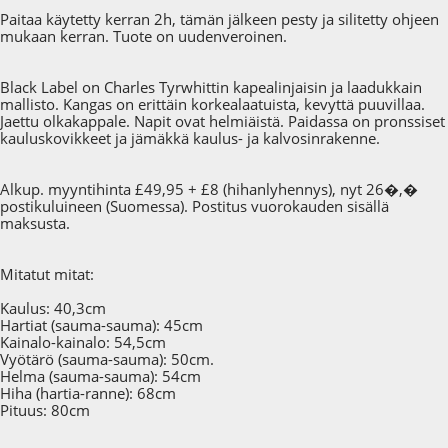
Paitaa käytetty kerran 2h, tämän jälkeen pesty ja silitetty ohjeen
mukaan kerran. Tuote on uudenveroinen.
Black Label on Charles Tyrwhittin kapealinjaisin ja laadukkain
mallisto. Kangas on erittäin korkealaatuista, kevyttä puuvillaa.
Jaettu olkakappale. Napit ovat helmiäistä. Paidassa on pronssiset
kauluskovikkeet ja jämäkkä kaulus- ja kalvosinrakenne.
Alkup. myyntihinta £49,95 + £8 (hihanlyhennys), nyt 26�,�
postikuluineen (Suomessa). Postitus vuorokauden sisällä
maksusta.
Mitatut mitat:
Kaulus: 40,3cm
Hartiat (sauma-sauma): 45cm
Kainalo-kainalo: 54,5cm
Vyötärö (sauma-sauma): 50cm.
Helma (sauma-sauma): 54cm
Hiha (hartia-ranne): 68cm
Pituus: 80cm