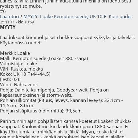
Lähes kaikilla Linnan juhliin kutsutuilla miehillä on identtisesti
rypistynyt solmuke.
#6
Laatutori
/
MYYTY: Loake Kempton suede, UK 10 F. Kuin uudet.
25.11.11 - klo:10:59
MYYTY
Laadukkaat kumipohjaiset chukka-saappaat syksyksi ja talveksi.
Käytännössä uudet.
Merkki: Loake
Malli: Kempton suede (Loake 1880 -sarja)
Valmistaja: Loake
Väri: Ruskea, mokka
Koko: UK 10 F (44-44.5)
Lesti: 026
Vuori: Nahkavuori
Pohja: Dainite-kumipohja, Goodyear welt. Pohja on
kapeareunoksinen (ei storm-welt).
Pohjan ulkomitat (Pituus, leveys, kannan leveys): 32,1cm -
11,5cm - 8.0cm.
Pohjan sisäpituus (noin-mitta): 30,5cm.
Parin tunnin ajan pohjallisten kanssa koetetut Loaken chukka-
saappaat. Kuuluvat merkin laadukkaimpaan 1880-sarjaan. Ei
käyttökulumia, ei minkäänlaisia jälkiä. Myyn, koska lesti ei
osunut kohdalleen - kenkä on suhteellisen kapealle jalalleni