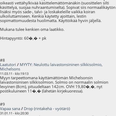
oikeasti vettähylkivää käsittelemättömänäkin (suosittelen silti
käsittelyä, suojaa nuhraantumiselta). Sopivat siis normaalikäytön
lisäksi myös sade-, talvi- ja loskakeleille vaikka koiran
ulkoiluttamiseen. Kenkiä käytetty ajoittain, lestin
sopimattomuudesta huolimatta. Käyttöikää hyvin jäljellä.
Mukana tulee kenkien oma laatikko.
Hintapyyntö: 60�,� + pk
#8
Laatutori
/
MYYTY: Neulottu laivastonsininen silkkisolmio,
Michelsons
11.03.11 - klo:19:13
Myyn tarpeettomana käyttämättömän Michelsonsin
laivastonsinisen silkkisolmion. Solmio on normaalin solmion
levyinen (8cm), pituudeltaan 142cm. OVH 19,80�,�, nyt
postikuluineen 11�,� (lähetän kirjekuoressa).
#9
Vapaa sana
/
Drop (rintakehä - vyötärö)
31.01.11 - klo:20:30