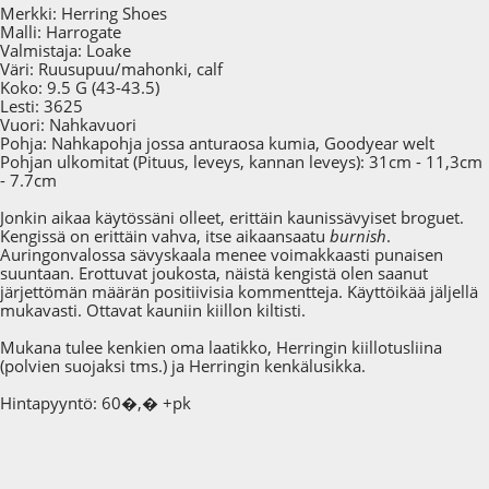
Merkki: Herring Shoes
Malli: Harrogate
Valmistaja: Loake
Väri: Ruusupuu/mahonki, calf
Koko: 9.5 G (43-43.5)
Lesti: 3625
Vuori: Nahkavuori
Pohja: Nahkapohja jossa anturaosa kumia, Goodyear welt
Pohjan ulkomitat (Pituus, leveys, kannan leveys): 31cm - 11,3cm
- 7.7cm
Jonkin aikaa käytössäni olleet, erittäin kaunissävyiset broguet.
Kengissä on erittäin vahva, itse aikaansaatu
burnish
.
Auringonvalossa sävyskaala menee voimakkaasti punaisen
suuntaan. Erottuvat joukosta, näistä kengistä olen saanut
järjettömän määrän positiivisia kommentteja. Käyttöikää jäljellä
mukavasti. Ottavat kauniin kiillon kiltisti.
Mukana tulee kenkien oma laatikko, Herringin kiillotusliina
(polvien suojaksi tms.) ja Herringin kenkälusikka.
Hintapyyntö: 60�,� +pk