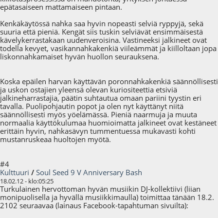
epätasaiseen mattamaiseen pintaan.
Kenkäkäytössä nahka saa hyvin nopeasti selviä ryppyjä, sekä
suuria että pieniä. Kengät siis tuskin selviävät ensimmäisestä
kävelykerrastakaan uudenveroisina. Vastineeksi jalkineet ovat
todella kevyet, vasikannahkakenkiä viileämmät ja kiilloltaan jopa
liskonnahkamaiset hyvän huollon seurauksena.
Koska epäilen harvan käyttävän poronnahkakenkiä säännöllisesti
ja uskon ostajien yleensä olevan kuriositeettia etsiviä
jalkineharrastajia, päätin suhtautua omaan pariini tyystin eri
tavalla. Puolipohjautin popot ja olen nyt käyttänyt niitä
säännöllisesti myös yöelämässä. Pieniä naarmuja ja muuta
normaalia käyttökulumaa huomioimatta jalkineet ovat kestäneet
erittäin hyvin, nahkasävyn tummentuessa mukavasti kohti
mustanruskeaa huoltojen myötä.
#4
Kulttuuri
/
Soul Seed 9 V Anniversary Bash
18.02.12 - klo:05:25
Turkulainen hervottoman hyvän musiikin DJ-kollektiivi (liian
monipuolisella ja hyvällä musiikkimaulla) toimittaa tänään 18.2.
2102 seuraavaa (lainaus Facebook-tapahtuman sivuilta):