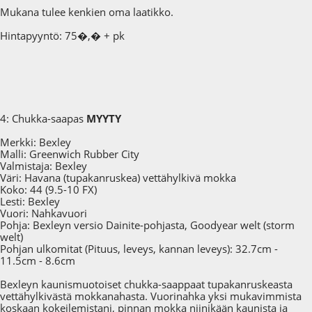
Mukana tulee kenkien oma laatikko.
Hintapyyntö: 75�,� + pk
4: Chukka-saapas
MYYTY
Merkki: Bexley
Malli: Greenwich Rubber City
Valmistaja: Bexley
Väri: Havana (tupakanruskea) vettähylkivä mokka
Koko: 44 (9.5-10 FX)
Lesti: Bexley
Vuori: Nahkavuori
Pohja: Bexleyn versio Dainite-pohjasta, Goodyear welt (storm
welt)
Pohjan ulkomitat (Pituus, leveys, kannan leveys): 32.7cm -
11.5cm - 8.6cm
Bexleyn kaunismuotoiset chukka-saappaat tupakanruskeasta
vettähylkivästä mokkanahasta. Vuorinahka yksi mukavimmista
koskaan kokeilemistani, pinnan mokka niinikään kaunista ja