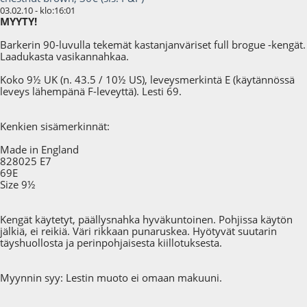
03.02.10 - klo:16:01
MYYTY!
Barkerin 90-luvulla tekemät kastanjanväriset full brogue -kengät.
Laadukasta vasikannahkaa.
Koko 9½ UK (n. 43.5 / 10½ US), leveysmerkintä E (käytännössä
leveys lähempänä F-leveyttä). Lesti 69.
Kenkien sisämerkinnät:
Made in England
828025 E7
69E
Size 9½
Kengät käytetyt, päällysnahka hyväkuntoinen. Pohjissa käytön
jälkiä, ei reikiä. Väri rikkaan punaruskea. Hyötyvät suutarin
täyshuollosta ja perinpohjaisesta kiillotuksesta.
Myynnin syy: Lestin muoto ei omaan makuuni.