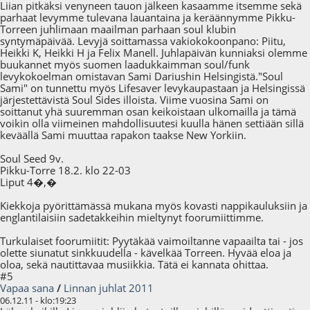
Liian pitkäksi venyneen tauon jälkeen kasaamme itsemme sekä
parhaat levymme tulevana lauantaina ja keräännymme Pikku-
Torreen juhlimaan maailman parhaan soul klubin
syntymäpäivää. Levyjä soittamassa vakiokokoonpano: Piitu,
Heikki K, Heikki H ja Felix Manell. Juhlapäivän kunniaksi olemme
buukannet myös suomen laadukkaimman soul/funk
levykokoelman omistavan Sami Dariushin Helsingistä."Soul
Sami" on tunnettu myös Lifesaver levykaupastaan ja Helsingissä
järjestettävistä Soul Sides illoista. Viime vuosina Sami on
soittanut yhä suuremman osan keikoistaan ulkomailla ja tämä
voikin olla viimeinen mahdollisuutesi kuulla hänen settiään sillä
keväällä Sami muuttaa rapakon taakse New Yorkiin.
Soul Seed 9v.
Pikku-Torre 18.2. klo 22-03
Liput 4�,�
Kiekkoja pyörittämässä mukana myös kovasti nappikauluksiin ja
englantilaisiin sadetakkeihin mieltynyt foorumiittimme.
Turkulaiset foorumiitit: Pyytäkää vaimoiltanne vapaailta tai - jos
olette siunatut sinkkuudella - kävelkää Torreen. Hyvää eloa ja
oloa, sekä nautittavaa musiikkia. Tätä ei kannata ohittaa.
#5
Vapaa sana
/
Linnan juhlat 2011
06.12.11 - klo:19:23