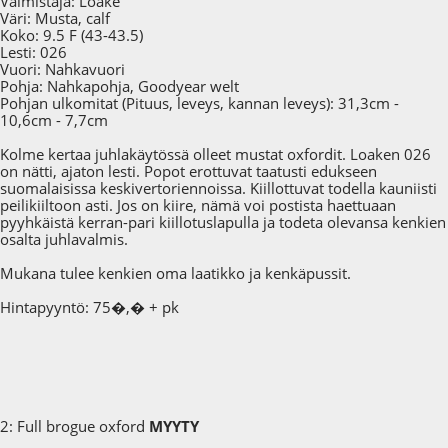
Valmistaja: Loake
Väri: Musta, calf
Koko: 9.5 F (43-43.5)
Lesti: 026
Vuori: Nahkavuori
Pohja: Nahkapohja, Goodyear welt
Pohjan ulkomitat (Pituus, leveys, kannan leveys): 31,3cm -
10,6cm - 7,7cm
Kolme kertaa juhlakäytössä olleet mustat oxfordit. Loaken 026
on nätti, ajaton lesti. Popot erottuvat taatusti edukseen
suomalaisissa keskivertoriennoissa. Kiillottuvat todella kauniisti
peilikiiltoon asti. Jos on kiire, nämä voi postista haettuaan
pyyhkäistä kerran-pari kiillotuslapulla ja todeta olevansa kenkien
osalta juhlavalmis.
Mukana tulee kenkien oma laatikko ja kenkäpussit.
Hintapyyntö: 75�,� + pk
2: Full brogue oxford
MYYTY