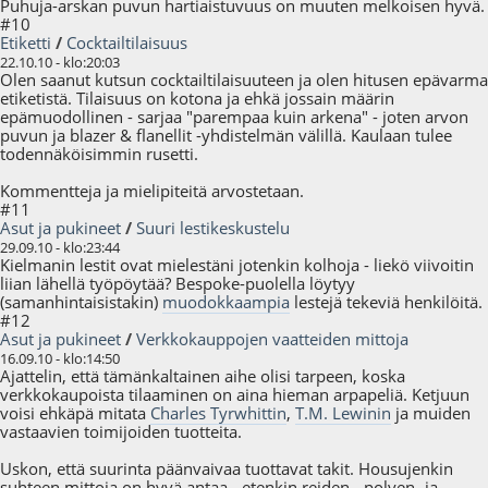
Puhuja-arskan puvun hartiaistuvuus on muuten melkoisen hyvä.
#10
Etiketti
/
Cocktailtilaisuus
22.10.10 - klo:20:03
Olen saanut kutsun cocktailtilaisuuteen ja olen hitusen epävarma
etiketistä. Tilaisuus on kotona ja ehkä jossain määrin
epämuodollinen - sarjaa "parempaa kuin arkena" - joten arvon
puvun ja blazer & flanellit -yhdistelmän välillä. Kaulaan tulee
todennäköisimmin rusetti.
Kommentteja ja mielipiteitä arvostetaan.
#11
Asut ja pukineet
/
Suuri lestikeskustelu
29.09.10 - klo:23:44
Kielmanin lestit ovat mielestäni jotenkin kolhoja - liekö viivoitin
liian lähellä työpöytää? Bespoke-puolella löytyy
(samanhintaisistakin)
muodokkaampia
lestejä tekeviä henkilöitä.
#12
Asut ja pukineet
/
Verkkokauppojen vaatteiden mittoja
16.09.10 - klo:14:50
Ajattelin, että tämänkaltainen aihe olisi tarpeen, koska
verkkokaupoista tilaaminen on aina hieman arpapeliä. Ketjuun
voisi ehkäpä mitata
Charles Tyrwhittin
,
T.M. Lewinin
ja muiden
vastaavien toimijoiden tuotteita.
Uskon, että suurinta päänvaivaa tuottavat takit. Housujenkin
suhteen mittoja on hyvä antaa - etenkin reiden-, polven- ja