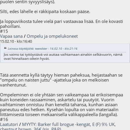
puolen sentin syvyyslisäys).
Silti, edes lähelle ei räkkipaita koskaan pääse.
Ja loppuviikosta tulee vielä pari vastaavaa lisää. En ole kovasti
pahoillani.
#15
Vapaa sana
/
Ompelu ja ompelukoneet
15.02.10 - klo:16:40
Lainaus käyttäjältä: tweedster - 14.02.10 - klo:21:16
Jos vaimo tai tyttöystävä voi auttaa vaihtamaan ainakin selkävuorin, nämä
ovat hinnaltaan oikein hyvät.
Tätä asennetta kyllä täytyy hieman paheksua, heijastaahan se
"ompelu on naisten juttu" -ajattelua joka on melkoisen
vanhentunut.
Ompeleminen ei ole yhtään sen vaikeampaa tai erikoisempaa
kuin koneiden rassaaminen, askartelu tai puutyöt. Vuorin
vaihtaminen onnistuu ihan keneltä tahansa, kunhan asiaan
paneutuu edes hetken. Kysehän lopulta on vain materiaalin
liittämisestä toiseen mekaanisella välikappaleella (langalla).
#16
Laatutori
/
MYYTY: Barker full brogue -kengät, E (F) 9½ UK,
chestnut brown, 36€ (sis. P&P)