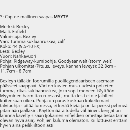
3: Captoe-mallinen saapas
MYYTY
Merkki: Bexley
Malli: Enfield
Valmistaja: Bexley
Väri: Tumma suklaanruskea, calf
Koko: 44 (9.5-10 FX)
Lesti: Bexley
Vuori: Nahkavuori
Pohja: Ridgeway-kumipohja, Goodyear welt (storm welt)
Pohjan ulkomitat (Pituus, leveys, kannan leveys): 32.8cm -
11.7cm - 8.7cm
Bexleyn tälläkin foorumilla puolilegendaariseen asemaan
päässeet saappaat. Väri on kuvien mustuudesta poiketen
tumma, rikas suklaanruskea, joka sopii moneen käyttöön.
Myyminen harmittaa runsaasti, mutta lesti ei ole jalalleni
kuitenkaan oikea. Pohja on paras koskaan kokeilemani
talvipohja - pitää lumessa, ei kerää kiviä ja on tarpeeksi pehmeä
pitämään jäälläkin. Käyttömäärä todella vähäinen, kengät on
lähinnä kävelty sisään (jokainen Enfieldien omistaja tietää tämän
olevan hyvä asia). Pohjien kuluma olematon. Kiillottuvat erittäin
hyvin aina peilikiiltoon asti.