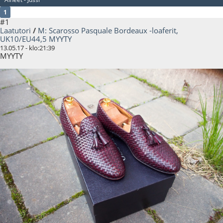
1
#1
Laatutori
/
M: Scarosso Pasquale Bordeaux -loaferit,
UK10/EU44,5 MYYTY
13.05.17 - klo:21:39
MYYTY