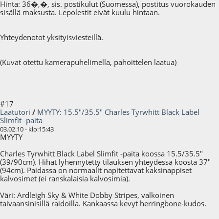
Hinta: 36�,�, sis. postikulut (Suomessa), postitus vuorokauden
sisällä maksusta. Lepolestit eivät kuulu hintaan.
Yhteydenotot yksityisviesteillä.
(Kuvat otettu kamerapuhelimella, pahoittelen laatua)
#17
Laatutori
/
MYYTY: 15.5"/35.5" Charles Tyrwhitt Black Label
Slimfit -paita
03.02.10 - klo:15:43
MYYTY
Charles Tyrwhitt Black Label Slimfit -paita koossa 15.5/35.5"
(39/90cm). Hihat lyhennytetty tilauksen yhteydessä koosta 37"
(94cm). Paidassa on normaalit napitettavat kaksinappiset
kalvosimet (ei ranskalaisia kalvosimia).
Väri: Ardleigh Sky & White Dobby Stripes, valkoinen
taivaansinisillä raidoilla. Kankaassa kevyt herringbone-kudos.