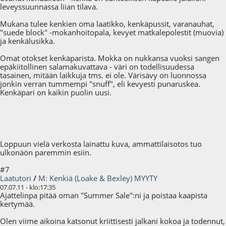
leveyssuunnassa liian tilava.
Mukana tulee kenkien oma laatikko, kenkäpussit, varanauhat,
"suede block" -mokanhoitopala, kevyet matkalepolestit (muovia)
ja kenkälusikka.
Omat otokset kenkäparista. Mokka on nukkansa vuoksi sangen
epäkiitollinen salamakuvattava - väri on todellisuudessa
tasainen, mitään laikkuja tms. ei ole. Värisävy on luonnossa
jonkin verran tummempi "snuff", eli kevyesti punaruskea.
Kenkäpari on kaikin puolin uusi.
Loppuun vielä verkosta lainattu kuva, ammattilaisotos tuo
ulkonäön paremmin esiin.
#7
Laatutori
/
M: Kenkiä (Loake & Bexley) MYYTY
07.07.11 - klo:17:35
Ajattelinpa pitää oman "Summer Sale":ni ja poistaa kaapista
kertymää.
Olen viime aikoina katsonut kriittisesti jalkani kokoa ja todennut,