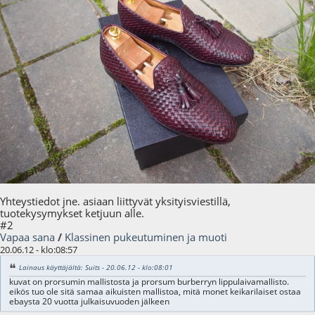
Yhteystiedot jne. asiaan liittyvät yksityisviestillä,
tuotekysymykset ketjuun alle.
#2
Vapaa sana
/
Klassinen pukeutuminen ja muoti
20.06.12 - klo:08:57
Lainaus käyttäjältä: Suits - 20.06.12 - klo:08:01
kuvat on prorsumin mallistosta ja prorsum burberryn lippulaivamallisto.
eikös tuo ole sitä samaa aikuisten mallistoa, mitä monet keikarilaiset ostaa
ebaysta 20 vuotta julkaisuvuoden jälkeen