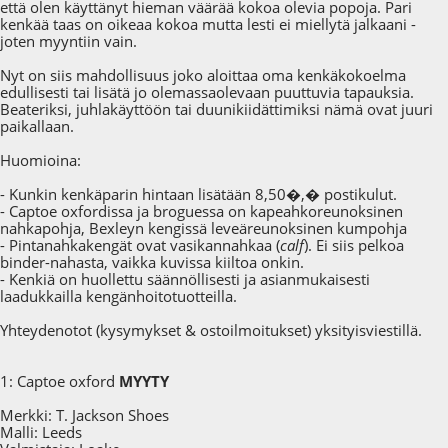
että olen käyttänyt hieman väärää kokoa olevia popoja. Pari
kenkää taas on oikeaa kokoa mutta lesti ei miellytä jalkaani -
joten myyntiin vain.
Nyt on siis mahdollisuus joko aloittaa oma kenkäkokoelma
edullisesti tai lisätä jo olemassaolevaan puuttuvia tapauksia.
Beateriksi, juhlakäyttöön tai duunikiidättimiksi nämä ovat juuri
paikallaan.
Huomioina:
- Kunkin kenkäparin hintaan lisätään 8,50�,� postikulut.
- Captoe oxfordissa ja broguessa on kapeahkoreunoksinen
nahkapohja, Bexleyn kengissä leveäreunoksinen kumpohja
- Pintanahkakengät ovat vasikannahkaa (
calf
). Ei siis pelkoa
binder-nahasta, vaikka kuvissa kiiltoa onkin.
- Kenkiä on huollettu säännöllisesti ja asianmukaisesti
laadukkailla kengänhoitotuotteilla.
Yhteydenotot (kysymykset & ostoilmoitukset) yksityisviestillä.
1: Captoe oxford
MYYTY
Merkki: T. Jackson Shoes
Malli: Leeds