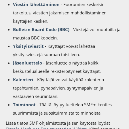
Viestin lähettäminen
- Foorumien keskeisin
tarkoitus, viestien jakamisen mahdollistaminen
käyttäjien kesken.
Bulletin Board Code (BBC)
- Viestejä voi muotoilla ja
maustaa BBC koodein.
Yksityisviestit
- Käyttäjät voivat lähettää
yksityisviestejä suoraan toisilleen.
Jäsenluettelo
- Jäsenluettelo näyttää kaikki
keskustelualueelle rekisteröityneet käyttäjät.
Kalenteri
- Käyttäjät voivat käyttää kalenteria
tapahtumien, pyhäpäivien, syntymäpäivien ja
vastaavien seurantaan.
Toiminnot
- Täältä löytyy luetteloa SMF:n kenties
suurimmista ja suosituimmista toiminnoista.
Lisää tietoa SMF ohjelmistosta ja sen käytöstä löydät
Simple Machines Documentation Wikistä
. Kiitoksemme ja