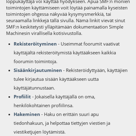
loppukäyttäjä voi käyttää hyödykseen. Apua SMF:n monien
toimintojen käyttämiseen voit löytää painamalla kyseisten
toimintojen ohgessa näkyvää kysymysmerkkiä, tai
seuraamalla linkkejä tällä sivulla. Nämä linkit vievät sinut
SMF:n keskitetysti ylläpitämään dokumentaation Simple
Machinesin virallisella kotisivustolla.
Rekisteröityminen
- Useimmat foorumit vaativat
käyttäjältä rekisteröitymistä käyttääkseen kaikkia
foorumin toimintoja.
Sisäänkirjautuminen
- Rekisteröidyttyään, käyttäjien
tulee kirjautua sisään käyttääkseen uutta
käyttäjätunnustaan.
Profiilit
- Jokaisella käyttäjällä on oma,
henkilökohtainen profiilinsa.
Hakeminen
- Haku on erittäin suuri apu
tiedonhakuun, ja helpottaa tiettyjen viestien ja
viestiketjujen löytämistä.